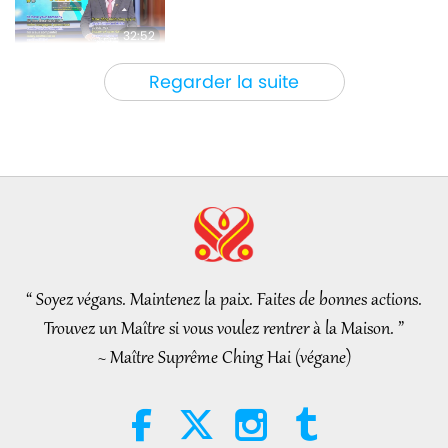
32:52
Nouvelles d'exception
2026-08-04
263
Vues
Regarder la suite
Une analyse du plaisir : extraits
des œuvres de Pierre Gassendi
(végétarien), partie 2/2
19:31
Paroles de sagesse
2026-08-04
238
Vues
La légende du caïmitier partie
2/2
“ Soyez végans. Maintenez la paix. Faites de bonnes actions.
36:01
Trouvez un Maître si vous voulez rentrer à la Maison. ”
Les traces culturelles de par le monde
2026-08-04
278
Vues
~ Maître Suprême Ching Hai (végane)
La vulnérabilité au changement
climatique dans le monde, 15e
partie d’une série