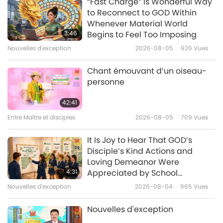
“Fast Charge” Is Wonderful Way
to Reconnect to GOD Within
The Very Special Bright Star in
Whenever Material World
the Comedy Galaxy - Robin
3:46
Begins to Feel Too Imposing
Williams
Nouvelles d'exception
2026-08-05
926
Vues
18:04
Modèles de réussite
2017-12-22
5182
Vues
Chant émouvant d’un oiseau-
personne
The Genius of Mexico’s
Extraordinaire Comedian
42:41
Cantinflas
Entre Maître et disciples
2026-08-05
709
Vues
18:56
Modèles de réussite
2017-11-26
5840
Vues
It Is Joy to Hear That GOD’s
Disciple’s Kind Actions and
Japanese Poet Matsuo Basho
Loving Demeanor Were
and the Eternal Jump of the
4:31
Appreciated by School
Frog
Community
Nouvelles d'exception
2026-08-04
965
Vues
12:33
Modèles de réussite
2017-10-29
5177
Vues
Nouvelles d'exception