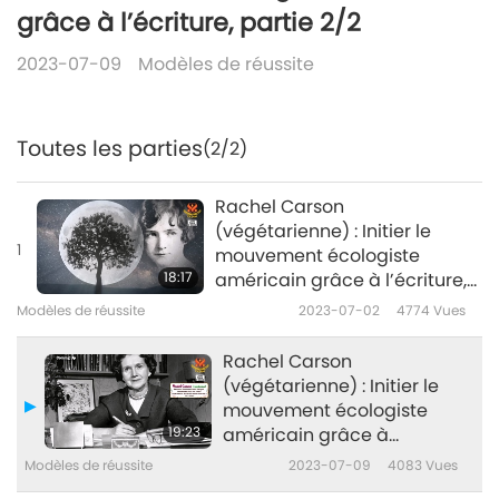
grâce à l’écriture, partie 2/2
2023-07-09
Modèles de réussite
Toutes les parties
(2/2)
Rachel Carson
(végétarienne) : Initier le
1
mouvement écologiste
18:17
américain grâce à l’écriture,
partie 1/2
Modèles de réussite
2023-07-02
4774
Vues
Rachel Carson
(végétarienne) : Initier le
mouvement écologiste
19:23
américain grâce à
l’écriture, partie 2/2
Modèles de réussite
2023-07-09
4083
Vues