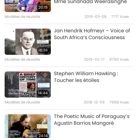
Mme Sunanada Weerasinghe
20:15
Modèles de réussite
2019-03-08
7717
Vues
Jan Hendrik Hofmeyr – Voice of
South Africa’s Consciousness
18:36
Modèles de réussite
2019-02-17
9790
Vues
Stephen William Hawking :
Toucher les étoiles
14:44
Modèles de réussite
2018-12-09
7968
Vues
The Poetic Music of Paraguay’s
Agustín Barrios Mangoré
24:14