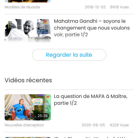
Modèles de réussite
2018-12-02
8618
Vues
Mahatma Gandhi – soyons le
changement que nous voulons
voir, partie 1/2
16:00
Modèles de réussite
2018-09-26
8916
Vues
Regarder la suite
Legends of King Arthur: Uniter of
Britain, Part 1 of 2
Vidéos récentes
12:20
Modèles de réussite
2018-07-22
10696
Vues
La question de MAPA à Maître,
partie 1/2
Alan Turing: An Outstanding
Genius of Great Originality
25:38
Nouvelles d'exception
2026-08-05
4229
Vues
15:43
Modèles de réussite
2018-01-26
5547
Vues