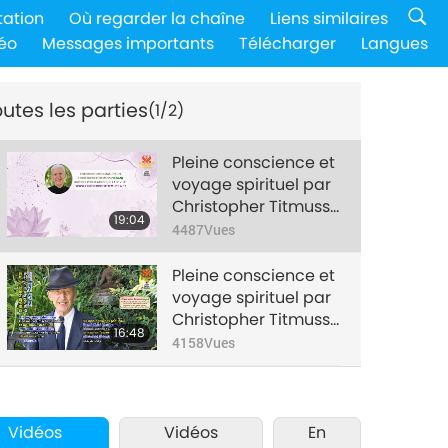
tation
Où regarder la chaîne
Liens similaires
éo
Messages importants
Télécharger
Langues
utes les parties
(1/2)
Pleine conscience et
voyage spirituel par
Christopher Titmuss
19:04
(végan), partie 1/2
4487
Vues
Pleine conscience et
voyage spirituel par
Christopher Titmuss
16:48
(végan), partie 2/2
4158
Vues
Vidéos
Vidéos
En