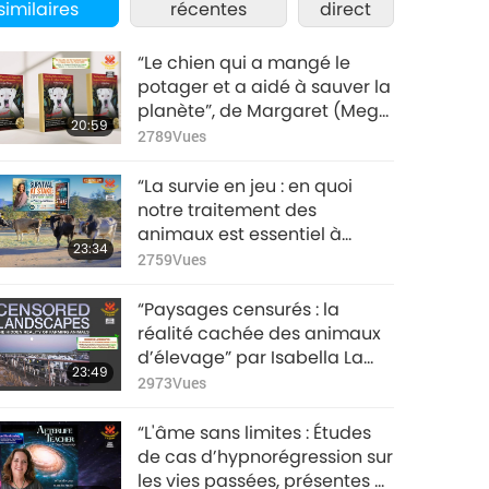
similaires
récentes
direct
“Le chien qui a mangé le
potager et a aidé à sauver la
planète”, de Margaret (Meg)
20:59
Hurley (végane), partie 1/2
2789
Vues
“La survie en jeu : en quoi
notre traitement des
animaux est essentiel à
23:34
l’existence humaine” de
2759
Vues
Poorva Joshipura (végane),
partie 1/2
“Paysages censurés : la
réalité cachée des animaux
d’élevage” par Isabella La
23:49
Rocca González (végane),
2973
Vues
partie 1/2
“L'âme sans limites : Études
de cas d’hypnorégression sur
les vies passées, présentes et