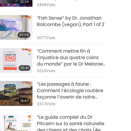
22:24
futures” de Bryn Blankinship,
3449
Vues
partie 1/2
“Fish Sense” by Dr. Jonathan
Balcombe (vegan), Part 1 of 2
20:08
3077
Vues
“Comment mettre fin à
l’injustice aux quatre coins
du monde” par le Dr Melanie
20:41
Joy (végane), partie 1/2
3224
Vues
“Les passages à faune :
Comment l’écologie routière
façonne l’avenir de notre
19:57
planète” de Ben Goldfarb,
3313
Vues
partie 1/2
“Le guide complet du Dr
Pitcairn sur la santé naturelle
des chiens et des chats (4e