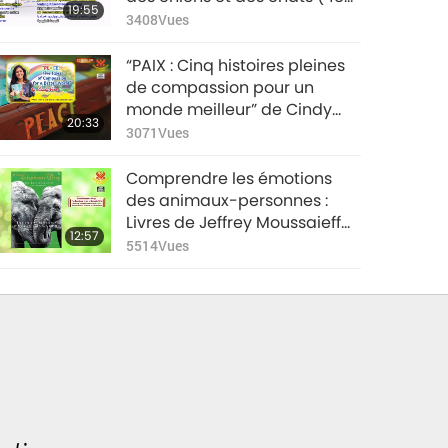
19:55
édition)” avec les Pitcairn
3408
Vues
(tous deux végans), partie 1/2
“PAIX : Cinq histoires pleines
de compassion pour un
monde meilleur” de Cindy
20:33
Vera (végane), partie 1/2
3071
Vues
Comprendre les émotions
des animaux-personnes :
Livres de Jeffrey Moussaieff
12:57
Masson (PhD) (végan), partie
5514
Vues
1/2