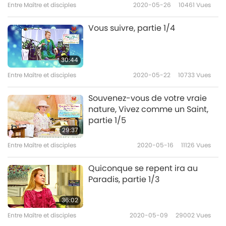
Entre Maître et disciples
2020-05-26
10461
Vues
Entre Maître et disciples
2023-06-14
4874
Vues
Vous suivre, partie 1/4
30:44
Entre Maître et disciples
2020-05-22
10733
Vues
Souvenez-vous de votre vraie
nature, Vivez comme un Saint,
partie 1/5
29:37
Entre Maître et disciples
2020-05-16
11126
Vues
Quiconque se repent ira au
Paradis, partie 1/3
36:02
Entre Maître et disciples
2020-05-09
29002
Vues