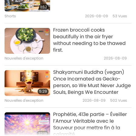
torture mortelle de Sangam,
1:52
partie 1/4
Shorts
2026-08-09
53
Vues
29:09
Entre Maître et disciples
2020-04-20
7817
Vues
Frozen broccoli cooks
beautifully in the air fryer
La vie du Seigneur Mahavira : La
without needing to be thawed
sixième année de Sa pratique
first.
spirituelle ascétique, partie 1/2
Nouvelles d'exception
2026-08-09
43:05
Entre Maître et disciples
2020-04-18
8274
Vues
Shakyamuni Buddha (vegan)
Once Incarnated as Gecko-
L'amour inconditionnel des
person, so We Must Never Judge
animaux pour le Maître
5:29
Souls, Beings We Encounter
Suprême Ching Hai, partie 1/2
Nouvelles d'exception
2026-08-09
502
Vues
1:20:49
Entre Maître et disciples
2020-04-12
17617
Vues
Prophétie, 413e partie – Éveiller
l’Amour Véritable avec le
Sauveur pour mettre fin à la
32:19
calamité