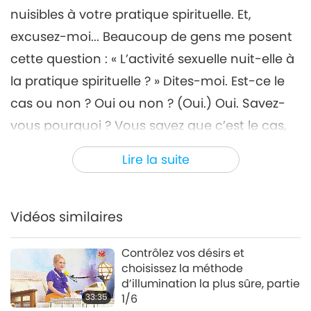
35:18
nuisibles à votre pratique spirituelle. Et,
Entre Maître et disciples
2023-06-11
4939
Vues
excusez-moi... Beaucoup de gens me posent
cette question : « L’activité sexuelle nuit-elle à
L’amour est la lumière d’un
vrai cœur humain, partie 7/9
la pratique spirituelle ? » Dites-moi. Est-ce le
7
cas ou non ? Oui ou non ? (Oui.) Oui. Savez-
33:58
vous pourquoi ? Vous savez que c’est le cas,
Entre Maître et disciples
2023-06-12
5276
Vues
mais parce que les Maîtres le disent. Mais
Lire la suite
L’amour est la lumière d’un
savez-vous pourquoi ? (L’attachement.) Non.
vrai cœur humain, partie 8/9
8
Télécharger la photo
31:29
Vidéos similaires
Entre Maître et disciples
2023-06-13
4968
Vues
Contrôlez vos désirs et
L’amour est la lumière d’un
choisissez la méthode
vrai cœur humain, partie 9/9
d’illumination la plus sûre, partie
9
33:35
1/6
30:09