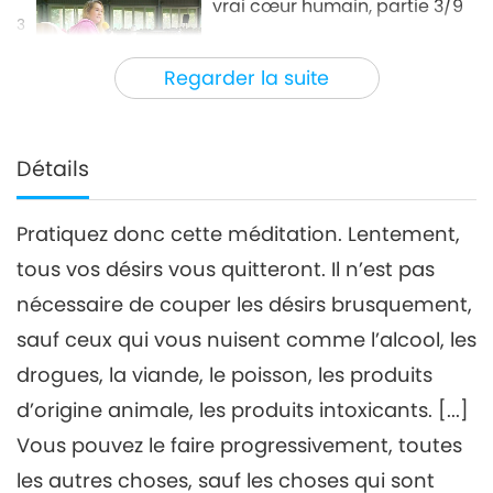
vrai cœur humain, partie 3/9
3
33:25
Regarder la suite
Entre Maître et disciples
2023-06-08
6334
Vues
L’amour est la lumière d’un
vrai cœur humain, partie
Détails
4/9
33:40
Pratiquez donc cette méditation. Lentement,
Entre Maître et disciples
2023-06-09
6734
Vues
tous vos désirs vous quitteront. Il n’est pas
L’amour est la lumière d’un
nécessaire de couper les désirs brusquement,
vrai cœur humain, partie 5/9
5
sauf ceux qui vous nuisent comme l’alcool, les
34:24
drogues, la viande, le poisson, les produits
Entre Maître et disciples
2023-06-10
6269
Vues
d’origine animale, les produits intoxicants. [...]
L’amour est la lumière d’un
Vous pouvez le faire progressivement, toutes
vrai cœur humain, partie 6/9
les autres choses, sauf les choses qui sont
6