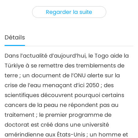
3
42:09
Regarder la suite
Nouvelles d'exception
2023-05-03
2909
Vues
Nouvelles d'exception
Détails
4
41:53
Dans l’actualité d’aujourd’hui, le Togo aide la
Nouvelles d'exception
2023-05-04
2528
Vues
Türkiye à se remettre des tremblements de
Nouvelles d'exception
terre ; un document de l’ONU alerte sur la
crise de l’eau menaçant d’ici 2050 ; des
5
scientifiques découvrent pourquoi certains
42:20
Nouvelles d'exception
2023-05-05
2996
Vues
cancers de la peau ne répondent pas au
traitement ; le premier programme de
Nouvelles d'exception
doctorat est créé dans une université
6
amérindienne aux États-Unis ; un homme et
45:33