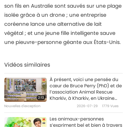
son fils en Australie sont sauvés sur une plage
Nouvelles d'exception
2023-05-06
2291
Vues
isolée grâce à un drone ; une entreprise
Nouvelles d'exception
coréenne lance une alternative de lait
7
végétal ; et une jeune fille intelligente sauve
39:58
une pieuvre-personne géante aux États-Unis.
Nouvelles d'exception
2023-05-07
2606
Vues
Nouvelles d'exception
Vidéos similaires
8
44:24
À présent, voici une pensée du
cœur de Bruce Perry (PhD) et de
Nouvelles d'exception
2023-05-08
2664
Vues
l’association Animal Rescue
2:13
Kharkiv, à Kharkiv, en Ukraine
Nouvelles d'exception
(Ureign) :
Nouvelles d'exception
2026-07-29
1779
Vues
9
40:17
Les animaux-personnes
s’expriment bel et bien à travers
Nouvelles d'exception
2023-05-09
2669
Vues