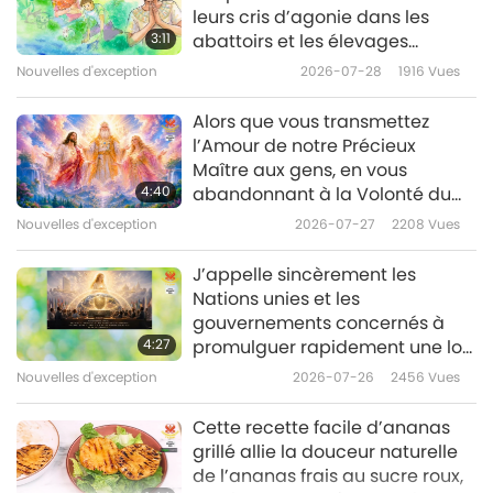
leurs cris d’agonie dans les
3:11
abattoirs et les élevages
Nouvelles d'exception
industriels du monde entier.
Nouvelles d'exception
2026-07-28
1916
Vues
10
C’est simplement que les
humains ne voient
43:56
Alors que vous transmettez
généralement pas ces images
l’Amour de notre Précieux
Nouvelles d'exception
2023-05-10
2617
Vues
ou ferment les yeux dessus.
Maître aux gens, en vous
4:40
abandonnant à la Volonté du
Nouvelles d'exception
Très-Haut, le Pouvoir du Maître
Nouvelles d'exception
2026-07-27
2208
Vues
11
se manifeste clairement dans
votre expérience de la
39:55
J’appelle sincèrement les
protection et de la sérénité
Nations unies et les
Nouvelles d'exception
2023-05-11
2525
Vues
Divines.
gouvernements concernés à
4:27
promulguer rapidement une loi
Nouvelles d'exception
sur la protection du Maître
Nouvelles d'exception
2026-07-26
2456
Vues
12
Ultime, Maître Suprême Ching
Hai ! Puisque notre monde peut
43:06
Cette recette facile d’ananas
compter sur cette Grande
grillé allie la douceur naturelle
Nouvelles d'exception
2023-05-12
2763
Vues
Bienfaitrice aux mérites infinis, il
de l’ananas frais au sucre roux,
est vraiment des plus louables