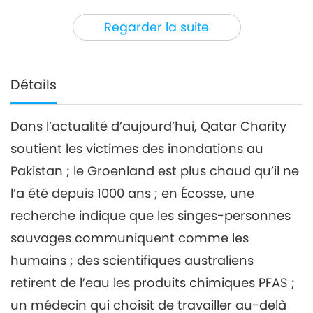
3
32:22
Regarder la suite
Nouvelles d'exception
2023-03-03
2595
Vues
Nouvelles d'exception
Détails
4
34:25
Dans l’actualité d’aujourd’hui, Qatar Charity
Nouvelles d'exception
2023-03-04
2629
Vues
soutient les victimes des inondations au
Nouvelles d'exception
Pakistan ; le Groenland est plus chaud qu’il ne
l’a été depuis 1000 ans ; en Écosse, une
5
recherche indique que les singes-personnes
33:45
Nouvelles d'exception
2023-03-05
2552
Vues
sauvages communiquent comme les
humains ; des scientifiques australiens
Nouvelles d'exception
retirent de l’eau les produits chimiques PFAS ;
6
un médecin qui choisit de travailler au-delà
35:14