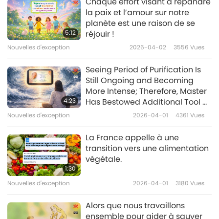
Chaque effort visant à répandre
la paix et l’amour sur notre
Nouvelles d'exception
planète est une raison de se
5:12
réjouir !
10
Nouvelles d'exception
2026-04-02
3556
Vues
38:58
Nouvelles d'exception
2023-03-10
2429
Vues
Seeing Period of Purification Is
Still Ongoing and Becoming
Nouvelles d'exception
More Intense; Therefore, Master
4:23
Has Bestowed Additional Tool —
One That Carries Both Visual
Nouvelles d'exception
2026-04-01
4361
Vues
34:40
Image and Sound of Master’s
Most Powerful Daily Prayer
Nouvelles d'exception
2023-03-11
2717
Vues
La France appelle à une
transition vers une alimentation
Nouvelles d'exception
végétale.
1:30
12
Nouvelles d'exception
2026-04-01
3180
Vues
34:37
Nouvelles d'exception
2023-03-12
2490
Vues
Alors que nous travaillons
ensemble pour aider à sauver