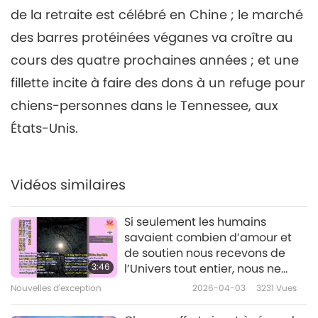
de la retraite est célébré en Chine ; le marché
Nouvelles d'exception
2023-03-06
2641
Vues
des barres protéinées véganes va croître au
Nouvelles d'exception
cours des quatre prochaines années ; et une
7
fillette incite à faire des dons à un refuge pour
32:11
chiens-personnes dans le Tennessee, aux
Nouvelles d'exception
2023-03-07
2613
Vues
États-Unis.
Nouvelles d'exception
8
Vidéos similaires
36:28
Nouvelles d'exception
2023-03-08
2569
Vues
Si seulement les humains
savaient combien d’amour et
Nouvelles d'exception
de soutien nous recevons de
3:46
l’Univers tout entier, nous ne
9
nous sentirions jamais seuls ou
Nouvelles d'exception
2026-04-03
3231
Vues
35:06
mal aimés.
Nouvelles d'exception
2023-03-09
2742
Vues