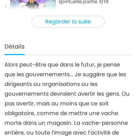
spirituelle,partie 3/14
3
32:06
Regarder la suite
Entre Maître et disciples
2023-02-22
5765
Vues
L’éveil à la conscience
spirituelle,partie 4/14
Détails
4
30:19
Alors peut-être que dans le futur, je pense
Entre Maître et disciples
2023-02-23
5363
Vues
que les gouvernements... Je suggère que les
L’éveil à la conscience
dirigeants ou organisations ou les
spirituelle,partie 5/14
5
gouvernements devraient avertir les gens. Ou
35:00
pas avertir, mais au moins que ce soit
Entre Maître et disciples
2023-02-24
5219
Vues
obligatoire, comme de mettre une vache
L’éveil à la conscience
morte dans un magasin. La vache-personne
spirituelle,partie 6/14
entière, ou toute l’image avec l’activité de
6