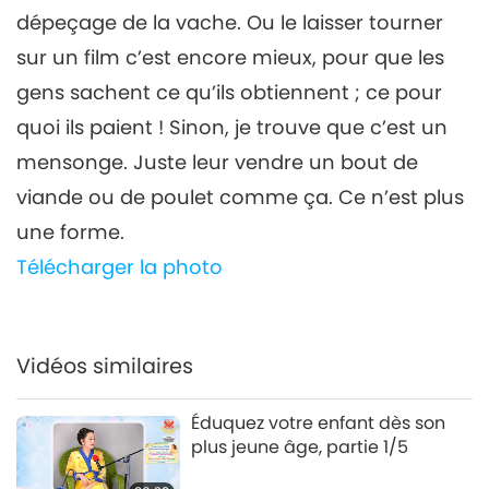
34:51
dépeçage de la vache. Ou le laisser tourner
Entre Maître et disciples
2023-02-25
5133
Vues
sur un film c’est encore mieux, pour que les
gens sachent ce qu’ils obtiennent ; ce pour
L’éveil à la conscience
spirituelle,partie 7/14
quoi ils paient ! Sinon, je trouve que c’est un
7
mensonge. Juste leur vendre un bout de
34:59
viande ou de poulet comme ça. Ce n’est plus
Entre Maître et disciples
2023-02-26
4890
Vues
une forme.
L’éveil à la conscience
Télécharger la photo
spirituelle,partie 8/14
8
35:07
Entre Maître et disciples
2023-02-27
5142
Vues
Vidéos similaires
L’éveil à la conscience
Éduquez votre enfant dès son
spirituelle,partie 9/14
plus jeune âge, partie 1/5
37:27