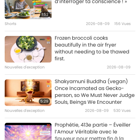
d’interroger ta conscience ! »
Comment élargir davantage la
bulle du karma de la paix, partie
1:52
1/6
Shorts
2026-08-09
156
Vues
37:06
Entre Maître et disciples
2026-06-26
5613
Vues
Frozen broccoli cooks
beautifully in the air fryer
La visite de Sa Majesté le Roi Nu,
without needing to be thawed
le Roi de l’Amour
first.
Nouvelles d'exception
2026-08-09
33:24
Entre Maître et disciples
2026-06-25
4584
Vues
Shakyamuni Buddha (vegan)
Once Incarnated as Gecko-
Les 112 méthodes de
person, so We Must Never Judge
concentration de Shiva IV,
5:29
Souls, Beings We Encounter
partie 1/6
Nouvelles d'exception
2026-08-09
530
Vues
36:49
Entre Maître et disciples
2026-06-19
4471
Vues
Prophétie, 413e partie – Éveiller
l’Amour Véritable avec le
Sauveur pour mettre fin à la