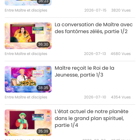
36:23
Entre Maître et disciples
2023-02-28
5075
Vues
Entre Maître et disciples
2026-07-15
3820
Vues
L’éveil à la conscience
La conversation de Maître avec
spirituelle,partie 10/14
des fantômes zélés, partie 1/2
10
31:49
36:30
Entre Maître et disciples
2023-03-01
4950
Vues
Entre Maître et disciples
2026-07-13
4680
Vues
L’éveil à la conscience
Maître reçoit le Roi de la
spirituelle,partie 11/14
Jeunesse, partie 1/3
11
35:57
38:35
Entre Maître et disciples
2023-03-02
4948
Vues
Entre Maître et disciples
2026-07-10
4354
Vues
L’éveil à la conscience
L’état actuel de notre planète
spirituelle,partie 12/14
dans le grand plan spirituel,
12
partie 1/4
32:34
35:39
Entre Maître et disciples
2023-03-03
4607
Vues