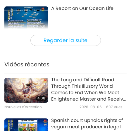
A Report on Our Ocean Life
2:31
Shorts
2021-02-02
9898
Vues
Regarder la suite
Maître Suprême Ching Hai
(végane) parle des effets nocifs
de la viande, 14ème partie –
Vidéos récentes
16:07
Destruction de nos océans
Émission
2020-09-23
8347
Vues
The Long and Difficult Road
Through This Illusory World
La pollution par le plastique :
Comes to End When We Meet
Ses conséquences pour les
4:08
Enlightened Master and Receive
rivières et les océans, partie 1/3
Initiation
Nouvelles d'exception
2026-08-06
697
Vues
14:53
Planète Terre : notre foyer aimant
2020-08-31
8123
Vues
Spanish court upholds rights of
vegan meat producer in legal
Protect the Ocean Life - A