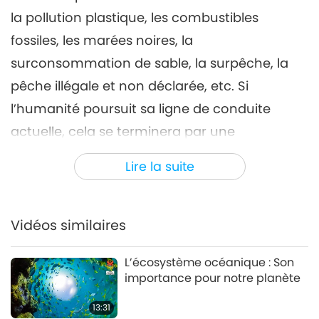
la pollution plastique, les combustibles
fossiles, les marées noires, la
surconsommation de sable, la surpêche, la
pêche illégale et non déclarée, etc. Si
l’humanité poursuit sa ligne de conduite
actuelle, cela se terminera par une
catastrophe.
Lire la suite
Le documentaire présente des moyens
d’améliorer l’état actuel des océans, en
Vidéos similaires
arrêtant la consommation de plastique, en
utilisant des énergies vertes au lieu des
L’écosystème océanique : Son
combustibles fossiles, en mettant en place
importance pour notre planète
des alternatives au sable, et bien plus encore.
13:31