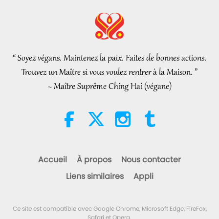
Nouvelles d'exception
2026-08-06
300
Vues
L’éthique islamique concernant
l’eau : extraits des Hadiths,
partie 2/2
“ Soyez végans. Maintenez la paix. Faites de bonnes actions.
21:43
Trouvez un Maître si vous voulez rentrer à la Maison. ”
Paroles de sagesse
2026-08-06
351
Vues
~ Maître Suprême Ching Hai (végane)
Tammy Fry (végane) : Semer les
graines d’un monde plus
bienveillant, partie 1/2
19:47
Élite Végé
2026-08-06
296
Vues
Accueil
À propos
Nous contacter
Les pourparlers de paix
Liens similaires
Appli
intérieurs de Maître, partie 1/2
38:45
Ce site est compatible avec Google Chrome, Microsoft Edge, FireFox,
Entre Maître et disciples
2026-08-06
1347
Vues
Safari et Opera.