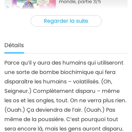
monde, partie 3/5
31:34
Regarder la suite
Entre Maître et disciples
2023-02-07
9627
Vues
Priez pour la Libération du
monde, partie 4/5
Détails
4
30:35
Parce qu’il y aura des humains qui utiliseront
Entre Maître et disciples
2023-02-08
9164
Vues
une sorte de bombe biochimique qui fera
Priez pour la Libération du
disparaître les humains – volatilisés. (Oh,
monde, partie 5/5
5
Seigneur.) Complètement disparu – même
25:01
les os et les ongles, tout. On ne verra plus rien.
Entre Maître et disciples
2023-02-09
9240
Vues
(Ouah.) Ça deviendra de l’air. (Ouah.) Pas
même de la poussière. C’est pourquoi tout
sera encore là, mais les gens auront disparu.