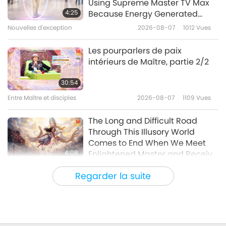
Using Supreme Master TV Max
paisible
4:25
Because Energy Generated
from It Is Far More Powerful than
Nouvelles d'exception
2026-08-07
1012
Vues
35:57
Any Negative Entity
Entre Maître et disciples
2026-07-04
3696
Vues
Les pourparlers de paix
intérieurs de Maître, partie 2/2
La paix mondiale est là :
méditez pour qu’elle dure,
30:54
partie 1/2
Entre Maître et disciples
2026-08-07
1109
Vues
37:09
Entre Maître et disciples
2026-07-02
4586
Vues
The Long and Difficult Road
Through This Illusory World
Comes to End When We Meet
4:08
Enlightened Master and Receive
Initiation
Nouvelles d'exception
2026-08-06
1096
Vues
Regarder la suite
Nouvelles d'exception
35:06