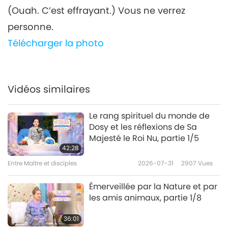
(Ouah. C’est effrayant.) Vous ne verrez
personne.
Télécharger la photo
Vidéos similaires
Le rang spirituel du monde de
Dosy et les réflexions de Sa
Majesté le Roi Nu, partie 1/5
42:28
Entre Maître et disciples
2026-07-31
2907
Vues
Émerveillée par la Nature et par
les amis animaux, partie 1/8
36:01