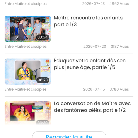
Entre Maître et disciples
2026-07-23
4862
Vues
Maître rencontre les enfants,
partie 1/3
33:54
Entre Maître et disciples
2026-07-20
3187
Vues
Éduquez votre enfant dès son
plus jeune âge, partie 1/5
36:23
Entre Maître et disciples
2026-07-15
3780
Vues
La conversation de Maître avec
des fantômes zélés, partie 1/2
36:30
Entre Maître et disciples
2026-07-13
4629
Vues
Regarder la suite