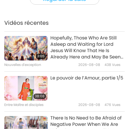
Maître reçoit le Roi de la
Jeunesse, partie 1/3
Vidéos récentes
38:35
Entre Maître et disciples
2026-07-10
4314
Vues
Hopefully, Those Who Are Still
Asleep and Waiting for Lord
L’état actuel de notre planète
Jesus Will Know That He Is
dans le grand plan spirituel,
3:05
Already Here and May Be Seen
partie 1/4
on Supreme Master Television
Nouvelles d'exception
2026-08-08
438
Vues
35:39
Entre Maître et disciples
2026-07-06
4901
Vues
Le pouvoir de l’Amour, partie 1/5
Instructions de MAPA pour une
arrivée en douceur d’un Monde
38:08
de Paix
Entre Maître et disciples
2026-08-08
476
Vues
43:41
Entre Maître et disciples
2026-07-05
3967
Vues
There Is No Need to Be Afraid of
Negative Power When We Are
Comment mener une vie