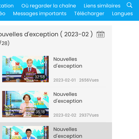
tation
Où regarder la chaîne
Liens similaires
éo
Messages importants
Télécharger
Langues
ouvelles d'exception
( 2023-02 )
/28)
Nouvelles
d'exception
32:58
2023-02-01
2656
Vues
Nouvelles
d'exception
35:18
2023-02-02
2937
Vues
Nouvelles
d'exception