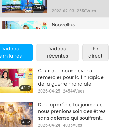
40:44
2023-02-03
2550
Vues
Nouvelles
d'exception
37:17
2023-02-04
2711
Vues
Vidéos
Vidéos
En
similaires
récentes
direct
Nouvelles
d'exception
Ceux que nous devons
39:06
remercier pour la fin rapide
2023-02-05
2520
Vues
de la guerre mondiale
48:17
2026-04-25
24544
Vues
Nouvelles
d'exception
Dieu apprécie toujours que
32:57
nous prenions soin des êtres
2023-02-06
2784
Vues
sans défense qui souffrent
4:32
dans l’anonymat, car aucun
2026-04-24
4035
Vues
Nouvelles
n’est anonyme à Ses yeux.
d'exception