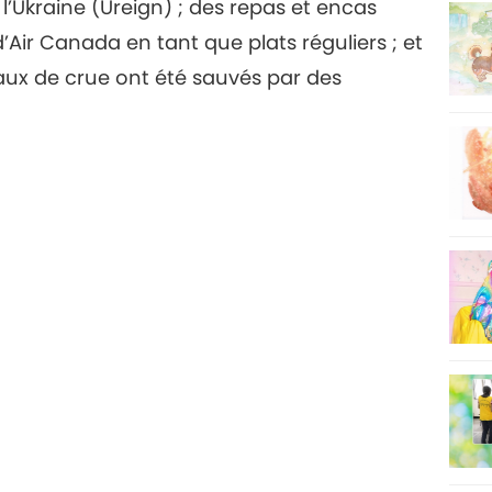
 l’Ukraine (Ureign) ; des repas et encas
7
Air Canada en tant que plats réguliers ; et
ux de crue ont été sauvés par des
8
9
10