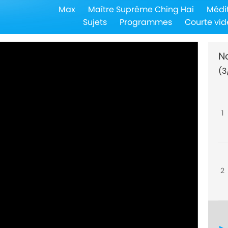
Max
Maître Suprême Ching Hai
Médi
Sujets
Programmes
Courte vid
N
(3
1
2