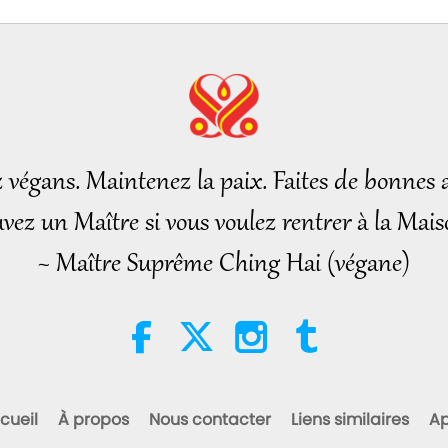
15
16
z végans. Maintenez la paix. Faites de bonnes a
vez un Maître si vous voulez rentrer à la Mais
17
~ Maître Suprême Ching Hai (végane)
18
cueil
À propos
Nous contacter
Liens similaires
Ap