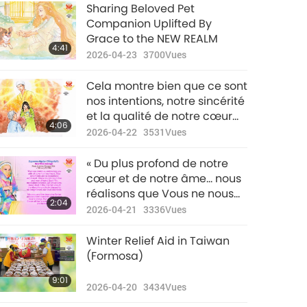
Sharing Beloved Pet
33:53
Companion Uplifted By
2023-02-07
2470
Vues
Grace to the NEW REALM
4:41
2026-04-23
3700
Vues
Nouvelles
d'exception
Cela montre bien que ce sont
40:53
nos intentions, notre sincérité
2023-02-08
2624
Vues
et la qualité de notre cœur
4:06
qui nous permettent de faire
2026-04-22
3531
Vues
Nouvelles
l’expérience plus pleinement
d'exception
de ce monde intérieur
« Du plus profond de notre
merveilleux.
40:31
cœur et de notre âme… nous
2023-02-09
2629
Vues
réalisons que Vous ne nous
2:04
quitterez jamais. »
2026-04-21
3336
Vues
Nouvelles
d'exception
Winter Relief Aid in Taiwan
33:43
(Formosa)
2023-02-10
2609
Vues
9:01
2026-04-20
3434
Vues
Nouvelles
d'exception