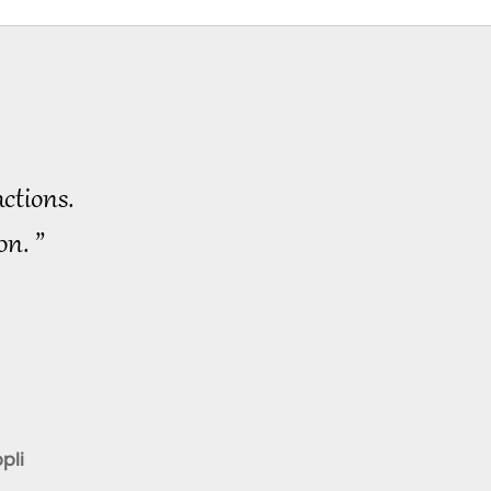
d'exception
34:59
2023-02-15
2767
Vues
Nouvelles
d'exception
37:29
2023-02-16
2652
Vues
ctions.
Nouvelles
on. ”
d'exception
39:52
2023-02-17
2543
Vues
Nouvelles
d'exception
35:06
2023-02-18
2525
Vues
pli
Nouvelles