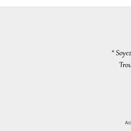
“ Soye
Trou
Ac