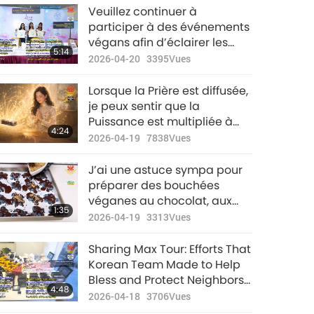
Veuillez continuer à
38:48
participer à des événements
2023-02-11
2713
Vues
végans afin d’éclairer les
5:14
gens sur le mode de vie
2026-04-20
3395
Vues
Nouvelles
végan, ses effets bénéfiques
d'exception
pour la Terre et la nécessité
Lorsque la Prière est diffusée,
spirituelle d’être végan
40:32
je peux sentir que la
2023-02-12
4019
Vues
aujourd’hui.
Puissance est multipliée à
4:24
l’infini.
2026-04-19
7838
Vues
Nouvelles
d'exception
J’ai une astuce sympa pour
39:46
préparer des bouchées
2023-02-13
2551
Vues
véganes au chocolat, aux
1:35
myrtilles et au yaourt végé.
2026-04-19
3313
Vues
Nouvelles
d'exception
Sharing Max Tour: Efforts That
36:33
Korean Team Made to Help
2023-02-14
2499
Vues
Bless and Protect Neighbors
4:48
in Japan
2026-04-18
3706
Vues
Nouvelles