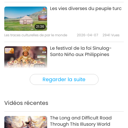
Les vies diverses du peuple turc
21:36
Les traces culturelles de par le monde
2026-04-07
2941
Vues
Le festival de la foi Sinulog-
Santo Niño aux Philippines
23:59
Les traces culturelles de par le monde
2026-03-31
3034
Vues
Regarder la suite
Les Térraba : embrasser la
tradition au Costa Rica, partie
1/2
Vidéos récentes
24:32
Les traces culturelles de par le monde
2026-03-17
2982
Vues
The Long and Difficult Road
Through This Illusory World
L’aventure historique de l’Âu Lạc