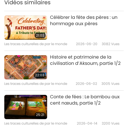
Vidéos similaires
Célébrer la fête des pères : un
hommage aux pères
21:03
Les traces culturelles de par le monde
2026-06-20
3082
Vues
Histoire et patrimoine de la
civilisation d’Aksoum, partie 1/2
22:03
Les traces culturelles de par le monde
2026-06-02
3005
Vues
Conte de fées : Le bambou aux
cent nœuds, partie 1/2
25:21
Les traces culturelles de par le monde
2026-04-14
3200
Vues