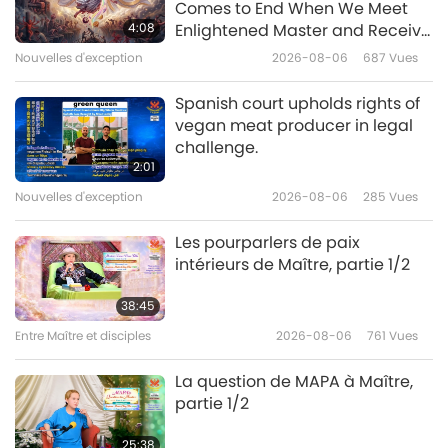
Comes to End When We Meet
(Vietnam) à travers les
4:08
Enlightened Master and Receive
dynasties féodales, partie 1/2
Initiation
Nouvelles d'exception
2026-08-06
687
Vues
21:30
Les traces culturelles de par le monde
2026-03-03
3024
Vues
Spanish court upholds rights of
vegan meat producer in legal
Les hamacs : à travers l’histoire
challenge.
et vers la tranquillité
2:01
Nouvelles d'exception
2026-08-06
285
Vues
22:39
Les traces culturelles de par le monde
2026-02-24
3214
Vues
Les pourparlers de paix
intérieurs de Maître, partie 1/2
L’époque glorieuse de l’Empire
tibétain, partie 1/2
38:45
Entre Maître et disciples
2026-08-06
761
Vues
22:30
Les traces culturelles de par le monde
2026-02-10
3183
Vues
La question de MAPA à Maître,
partie 1/2
Le monde des perles africaines
25:38