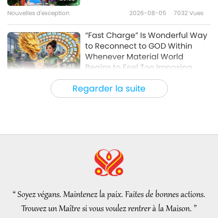
Nouvelles d'exception
2026-08-05
7032
Vues
20:23
Les traces culturelles de par le monde
2026-02-03
3130
Vues
“Fast Charge” Is Wonderful Way
to Reconnect to GOD Within
Whenever Material World
3:46
Begins to Feel Too Imposing
Nouvelles d'exception
2026-08-05
1185
Vues
Regarder la suite
Nouvelles d'exception
38:07
Nouvelles d'exception
2026-08-05
260
Vues
L’éthique islamique concernant
l’eau : extraits des Hadiths,
partie 1/2
“ Soyez végans. Maintenez la paix. Faites de bonnes actions.
22:27
Trouvez un Maître si vous voulez rentrer à la Maison. ”
Paroles de sagesse
2026-08-05
259
Vues