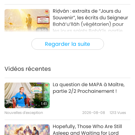
Riḍván : extraits de “Jours du
Souvenir”, les écrits du Seigneur
Bahá’u’lláh (végétarien) pour
19:56
les jours saints Bahá’ís, partie
1/2
Paroles de sagesse
2026-02-25
3164
Vues
Regarder la suite
Les Enseignements Divins sur la
vie, la mort et la signification
des rituels : des extraits du
Vidéos récentes
19:14
Recueil des messages Divins de
Cao Đài, partie 1/2
Paroles de sagesse
2026-02-23
3291
Vues
La question de MAPA à Maître,
partie 2/2 Prochainement !
La sagesse de la Déesse
égyptienne Isis : extraits de “Isis
1:41
et Osiris” de Plutarque
Nouvelles d'exception
2026-08-08
1213
Vues
21:23
(végétarien), partie 1/2
Paroles de sagesse
2026-02-20
3296
Vues
Hopefully, Those Who Are Still
Asleep and Waiting for Lord