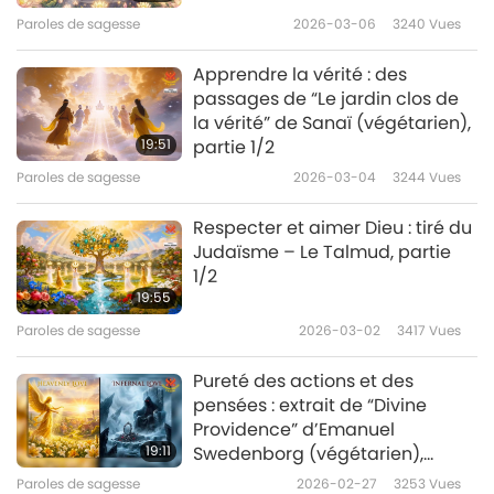
Paroles de sagesse
2026-03-06
3240
Vues
Apprendre la vérité : des
passages de “Le jardin clos de
la vérité” de Sanaï (végétarien),
19:51
partie 1/2
Paroles de sagesse
2026-03-04
3244
Vues
Respecter et aimer Dieu : tiré du
Judaïsme – Le Talmud, partie
1/2
19:55
Paroles de sagesse
2026-03-02
3417
Vues
Pureté des actions et des
pensées : extrait de “Divine
Providence” d’Emanuel
19:11
Swedenborg (végétarien),
partie 1/2
Paroles de sagesse
2026-02-27
3253
Vues