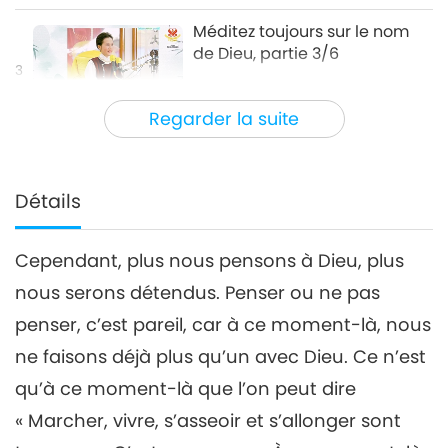
Méditez toujours sur le nom
de Dieu, partie 3/6
3
21:58
Regarder la suite
Paroles de sagesse
2022-10-26
6994
Vues
Méditez toujours sur le nom
de Dieu, partie 4/6
Détails
4
24:17
Cependant, plus nous pensons à Dieu, plus
Paroles de sagesse
2022-10-27
7193
Vues
nous serons détendus. Penser ou ne pas
Méditez toujours sur le nom
penser, c’est pareil, car à ce moment-là, nous
de Dieu, partie 5/6
ne faisons déjà plus qu’un avec Dieu. Ce n’est
26:28
qu’à ce moment-là que l’on peut dire
Paroles de sagesse
2022-10-28
6929
Vues
« Marcher, vivre, s’asseoir et s’allonger sont