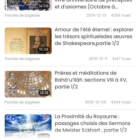
14:06
et d'axiomes (Octobre à
décembre), partie 1/2
Paroles de sagesse
2019-12-13
4266
Vues
Amour de l’été éternel : explorer
les trésors spirituelsdes œuvres
de Shakespeare,partie 1/2
16:34
Paroles de sagesse
2019-12-11
4147
Vues
Prières et méditations de
Bahá’u’lláh :sections VIII à XV,
partie 1/2
14:18
Paroles de sagesse
2019-12-09
4344
Vues
La Proximité du Royaume :
passages choisis des Sermons
de Meister Eckhart , partie 1/2
16:25