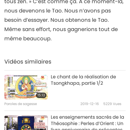
Méditez toujours sur le nom
tous zen. » C’est comme ça. À ce moment-là,
de Dieu, partie 6/6
nous devenons le Tao. Nous n’avons pas
6
26:12
besoin d’essayer. Nous obtenons le Tao.
Paroles de sagesse
2022-10-29
6252
Vues
Même sans effort, nous gagnerions tout de
même beaucoup.
Vidéos similaires
Le chant de la réalisation de
Tsongkhapa, partie 1/2
15:13
Paroles de sagesse
2019-12-16
5229
Vues
Les enseignements sacrés de la
Théosophie : Perles d’Orient : Un
livre anniversaire de préceptes