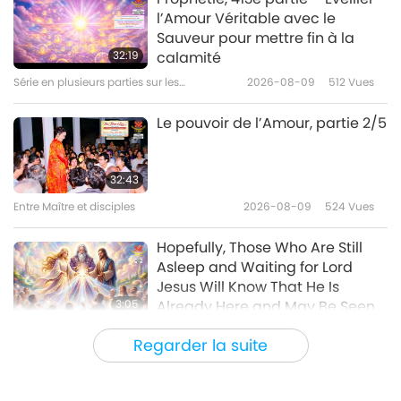
l’Amour Véritable avec le
"Un grain aussi gros qu’un œuf
Sauveur pour mettre fin à la
de poule" – une nouvelle de
32:19
calamité
Léon Tolstoï
Série en plusieurs parties sur les
2026-08-09
512
Vues
12:59
anciennes prédictions à propos de notre
planète
Paroles de sagesse
2019-11-28
6322
Vues
Le pouvoir de l’Amour, partie 2/5
Le Sanctuaire du Soi de l’Ordre
rosicrucien : sur les thèmes de la
32:43
maîtrise, la perfection, et la
Entre Maître et disciples
2026-08-09
524
Vues
15:09
spiritualité, partie 1/2
Paroles de sagesse
2019-11-25
5501
Vues
Hopefully, Those Who Are Still
Asleep and Waiting for Lord
Jesus Will Know That He Is
3:05
Already Here and May Be Seen
on Supreme Master Television
Nouvelles d'exception
2026-08-08
910
Vues
Regarder la suite
VEG TREND NEWS FROM AROUND
THE WORLD, April to June 2026 -