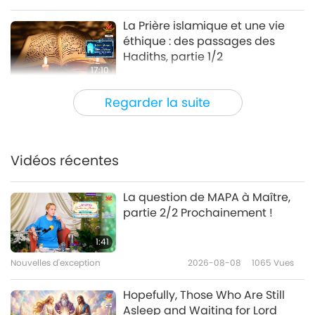
La Prière islamique et une vie
éthique : des passages des
Hadiths, partie 1/2
17:10
Paroles de sagesse
2024-06-05
4176
Vues
Regarder la suite
L’épître aux Colossiens de Saint
Paul (végétarien) dans la Sainte
Bible, partie 1/2
Vidéos récentes
16:50
Paroles de sagesse
2024-06-03
3711
Vues
La question de MAPA à Maître,
partie 2/2 Prochainement !
La Divinité des âmes : De
Socrate (végétarien) dans le
1:41
"Phédon" de Platon (végétarien),
Nouvelles d'exception
2026-08-08
1065
Vues
17:51
partie 1/2
Paroles de sagesse
2024-05-31
3722
Vues
Hopefully, Those Who Are Still
Asleep and Waiting for Lord