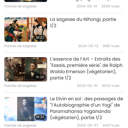
partie 1/2
Paroles de sagesse
2024-06-14
3695
Vues
La sagesse du Nihongi, partie
1/2
18:22
Paroles de sagesse
2024-06-12
3681
Vues
L’essence de l’Art – Extraits des
"Essais, première série" de Ralph
Waldo Emerson (végétarien),
16:26
partie 1/2
Paroles de sagesse
2024-06-10
3634
Vues
Le Divin en soi : des passages de
"l’Autobiographie d’un Yogi" de
Paramahansa Yogananda
16:22
(végétarien), partie 1/2
Paroles de sagesse
2024-06-07
4431
Vues