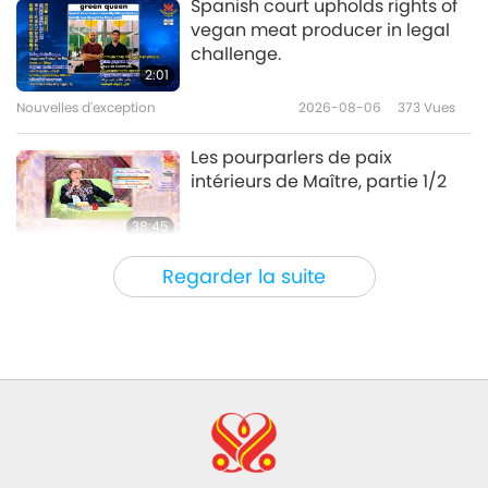
Spanish court upholds rights of
vegan meat producer in legal
Saint Sutra Akaranga du
challenge.
jaïnisme : leçons sur la
2:01
Libération et la Vertu – Partie 1/2
Nouvelles d'exception
2026-08-06
373
Vues
16:42
Paroles de sagesse
2019-09-02
4752
Vues
Les pourparlers de paix
intérieurs de Maître, partie 1/2
38:45
Entre Maître et disciples
2026-08-06
993
Vues
Regarder la suite
La question de MAPA à Maître,
partie 1/2
25:38
Nouvelles d'exception
2026-08-05
7741
Vues
“Fast Charge” Is Wonderful Way
to Reconnect to GOD Within