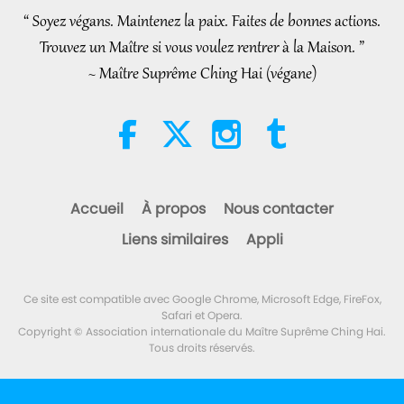
Whenever Material World
“ Soyez végans. Maintenez la paix. Faites de bonnes actions.
3:46
Begins to Feel Too Imposing
Trouvez un Maître si vous voulez rentrer à la Maison. ”
Nouvelles d'exception
2026-08-05
1396
Vues
~ Maître Suprême Ching Hai (végane)
Nouvelles d'exception
38:07
Nouvelles d'exception
2026-08-05
335
Vues
Accueil
À propos
Nous contacter
L’éthique islamique concernant
Liens similaires
Appli
l’eau : extraits des Hadiths,
partie 1/2
22:27
Ce site est compatible avec Google Chrome, Microsoft Edge, FireFox,
Paroles de sagesse
2026-08-05
301
Vues
Safari et Opera.
Copyright © Association internationale du Maître Suprême Ching Hai.
Tous droits réservés.
Au-delà du calcium : les
habitudes quotidiennes qui
façonnent vos os