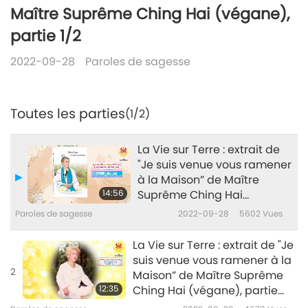
Maître Suprême Ching Hai (végane),
partie 1/2
2022-09-28
Paroles de sagesse
Toutes les parties
(1/2)
La Vie sur Terre : extrait de
"Je suis venue vous ramener
à la Maison” de Maître
14:56
Suprême Ching Hai
(végane), partie 1/2
Paroles de sagesse
2022-09-28
5602
Vues
La Vie sur Terre : extrait de "Je
suis venue vous ramener à la
2
Maison” de Maître Suprême
12:35
Ching Hai (végane), partie
2/2