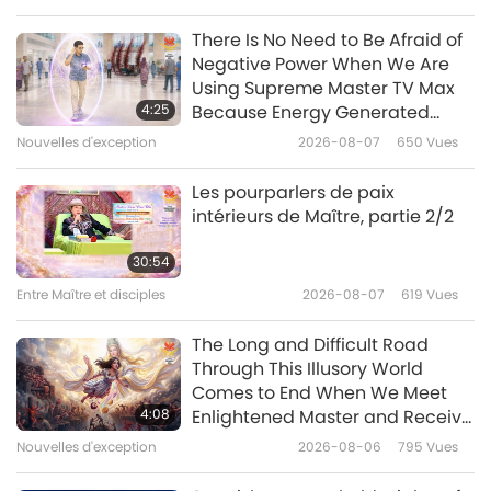
– Partie 1/2
Paroles de sagesse
2019-09-13
5210
Vues
There Is No Need to Be Afraid of
Negative Power When We Are
Extrait de l’essai de Ralph
Using Supreme Master TV Max
Waldo Emerson « Compter sur
4:25
Because Energy Generated
soi »
from It Is Far More Powerful than
Nouvelles d'exception
2026-08-07
650
Vues
15:08
Any Negative Entity
Paroles de sagesse
2019-09-12
5554
Vues
Les pourparlers de paix
intérieurs de Maître, partie 2/2
Des extraits des enseignements
sacrés de la Théosophie : Isi
30:54
dévoilée, volumes I et II – Partie
Entre Maître et disciples
2026-08-07
619
Vues
14:01
1/2
Paroles de sagesse
2019-09-09
4486
Vues
The Long and Difficult Road
Through This Illusory World
Passages choisis des Mystiques
Comes to End When We Meet
de l’Islam : chapitre 1 – Le
4:08
Enlightened Master and Receive
chemin – Partie 1/4
Initiation
Nouvelles d'exception
2026-08-06
795
Vues
15:03
Paroles de sagesse
2019-09-04
4671
Vues