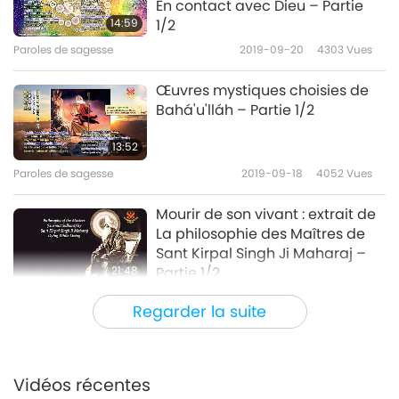
En contact avec Dieu – Partie
14:59
1/2
Paroles de sagesse
2019-09-20
4303
Vues
Œuvres mystiques choisies de
Bahá'u'lláh – Partie 1/2
13:52
Paroles de sagesse
2019-09-18
4052
Vues
Mourir de son vivant : extrait de
La philosophie des Maîtres de
Sant Kirpal Singh Ji Maharaj –
21:48
Partie 1/2
Paroles de sagesse
2019-09-16
6921
Vues
Regarder la suite
La pratique de la présence de
Dieu : la meilleure règle de la vie
sainte – Passages des lettres de
Vidéos récentes
17:20
Frère Laurent de la Résurrection