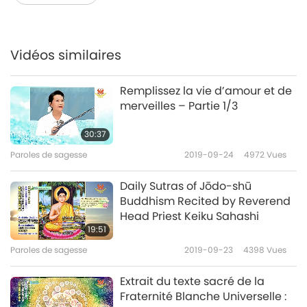
Vidéos similaires
Remplissez la vie d’amour et de
merveilles – Partie 1/3
30:37
Paroles de sagesse
2019-09-24
4972
Vues
Daily Sutras of Jōdo-shū
Buddhism Recited by Reverend
Head Priest Keiku Sahashi
19:51
Paroles de sagesse
2019-09-23
4398
Vues
Extrait du texte sacré de la
Fraternité Blanche Universelle :