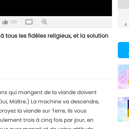
120
4
ous les fidèles religieux, et la solution
5
6
gens qui mangent de la viande doivent
(Oui, Maître.) La machine va descendre,
yez la viande sur Terre, ils vous
lement trois à cinq fois par jour, en
7