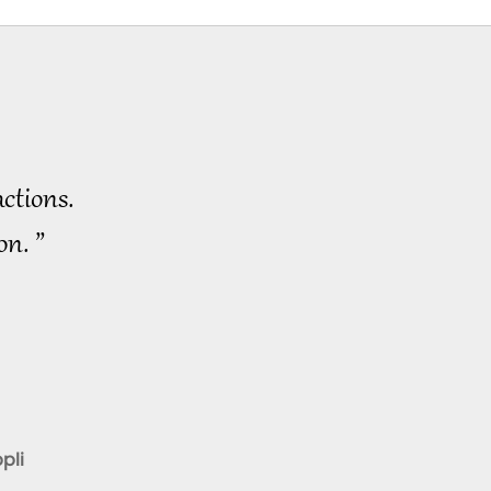
ctions.
on. ”
pli