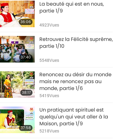
31:15
religieux, et la
La beauté qui est en nous,
5149
Vues
solution à la crise de
partie 1/9
notre monde, partie
36:06
7/7
4923
Vues
Retrouvez la Félicité suprême,
partie 1/10
37:40
5548
Vues
Renoncez au désir du monde
mais ne renoncez pas au
monde, partie 1/6
38:17
5419
Vues
Un pratiquant spirituel est
quelqu'un qui veut aller à la
Maison, partie 1/9
37:58
5218
Vues