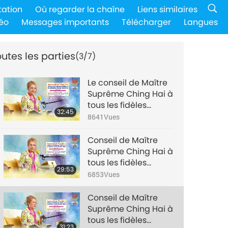
tation
Où regarder la chaîne
Liens similaires
éo
Messages importants
Télécharger
Langues
utes les parties
(3/7)
Le conseil de Maître
Suprême Ching Hai à
tous les fidèles
32:45
religieux, et la
8641
Vues
solution à la crise de
notre monde, partie
Conseil de Maître
1/7
Suprême Ching Hai à
tous les fidèles
29:53
religieux, et la
6853
Vues
solution à la crise de
notre monde, partie
Conseil de Maître
2/7
Suprême Ching Hai à
tous les fidèles
31:23