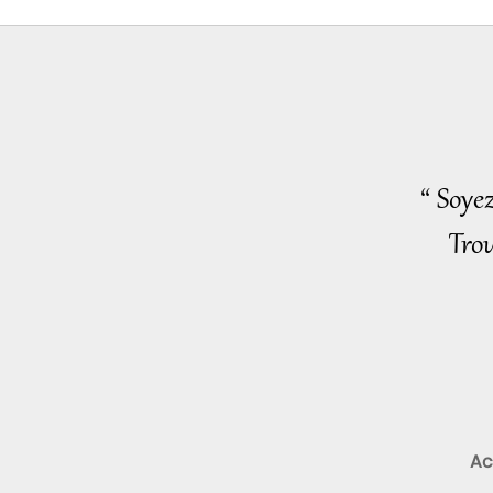
“ Soye
Trou
Ac