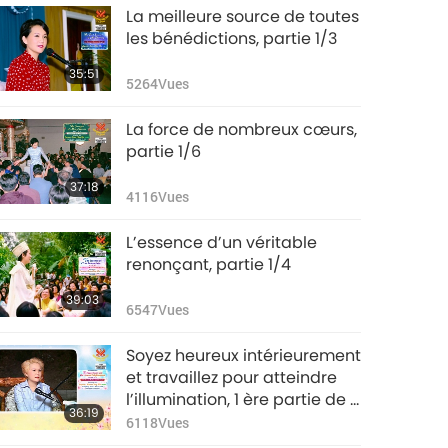
La meilleure source de toutes
les bénédictions, partie 1/3
35:51
5264
Vues
La force de nombreux cœurs,
partie 1/6
37:18
4116
Vues
L’essence d’un véritable
renonçant, partie 1/4
39:03
6547
Vues
Soyez heureux intérieurement
et travaillez pour atteindre
l’illumination, 1 ère partie de 2
36:19
épisodes
6118
Vues