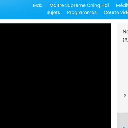
Max
Maître Suprême Ching Hai
Médi
Sujets
Programmes
Courte vid
N
(3
1
2