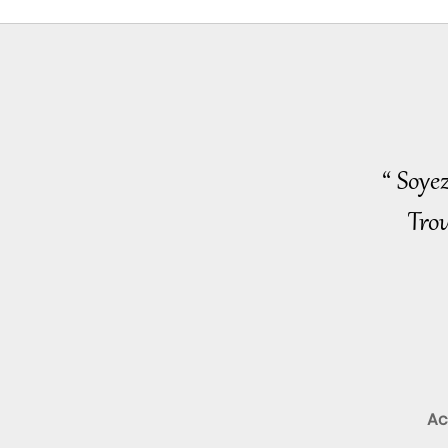
“ Soye
Trou
Ac