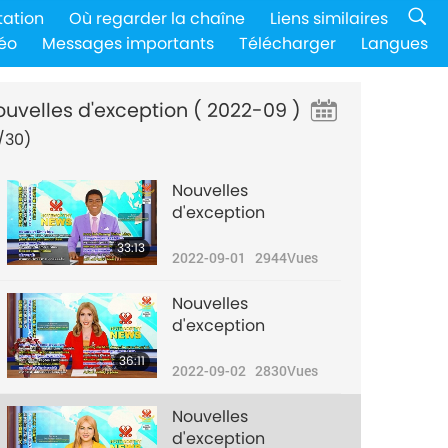
tation
Où regarder la chaîne
Liens similaires
éo
Messages importants
Télécharger
Langues
ouvelles d'exception
( 2022-09 )
/30)
Nouvelles
d'exception
33:13
2022-09-01
2944
Vues
Nouvelles
d'exception
36:11
2022-09-02
2830
Vues
Nouvelles
d'exception