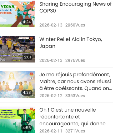
Sharing Encouraging News of
33:17
COP30
2022-09-07
2742
Vues
4:24
2026-02-13
2960
Vues
Nouvelles
d'exception
Winter Relief Aid in Tokyo,
33:54
Japan
2022-09-08
2872
Vues
2:01
2026-02-13
2976
Vues
Nouvelles
d'exception
Je me réjouis profondément,
32:35
Maître, car nous avons réussi
2022-09-09
2770
Vues
à être obéissants. Quand on
4:38
choisit l’obéissance, rien n’est
2026-02-12
3353
Vues
Nouvelles
difficile !
d'exception
Oh ! C’est une nouvelle
33:27
réconfortante et
2022-09-10
3032
Vues
encourageante, qui donne
4:56
de l’espoir à tous ceux qui
2026-02-11
3271
Vues
Nouvelles
aiment ce monde et tous ses
d'exception