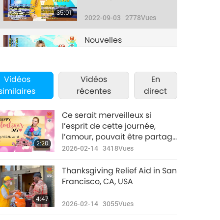
35:01
2022-09-03
2778
Vues
Nouvelles
d'exception
33:23
2022-09-04
2667
Vues
Vidéos
Vidéos
En
similaires
récentes
direct
Nouvelles
d'exception
Ce serait merveilleux si
33:49
l’esprit de cette journée,
2022-09-05
3067
Vues
l’amour, pouvait être partagé
2:20
par tous sur notre planète,
2026-02-14
3418
Vues
Nouvelles
aujourd’hui et toujours, et
d'exception
englober nos chers amis
Thanksgiving Relief Aid in San
animaux.
33:34
Francisco, CA, USA
2022-09-06
2845
Vues
4:47
2026-02-14
3055
Vues
Nouvelles
d'exception