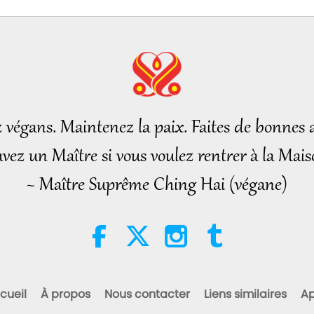
15
16
z végans. Maintenez la paix. Faites de bonnes a
vez un Maître si vous voulez rentrer à la Mais
17
~ Maître Suprême Ching Hai (végane)
18
cueil
À propos
Nous contacter
Liens similaires
Ap