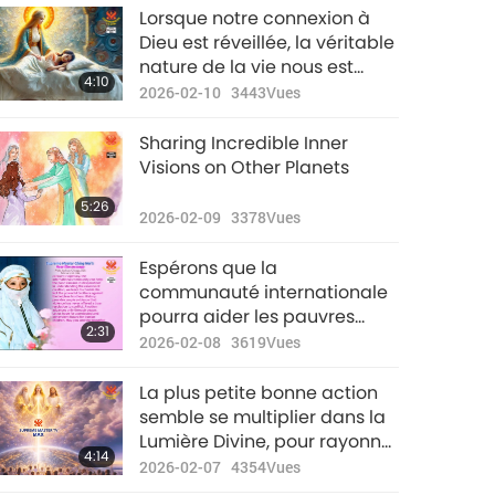
habitants !
Lorsque notre connexion à
34:29
Dieu est réveillée, la véritable
2022-09-11
2681
Vues
nature de la vie nous est
4:10
révélée, et nous pouvons plus
2026-02-10
3443
Vues
Nouvelles
facilement lâcher prise sur
d'exception
ce monde illusoire et tout ce
Sharing Incredible Inner
qui nous arrive ici.
32:17
Visions on Other Planets
2022-09-12
2879
Vues
5:26
2026-02-09
3378
Vues
Nouvelles
d'exception
Espérons que la
31:13
communauté internationale
2022-09-13
2823
Vues
pourra aider les pauvres
2:31
Iraniens dans le désespoir !
2026-02-08
3619
Vues
Nouvelles
d'exception
La plus petite bonne action
33:45
semble se multiplier dans la
2022-09-14
2870
Vues
Lumière Divine, pour rayonner
4:14
à travers la planète, tissant
2026-02-07
4354
Vues
Nouvelles
ensemble une couverture