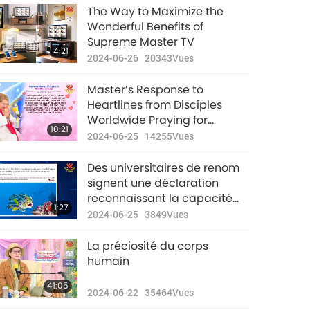
Nouvelles
The Way to Maximize the
d'exception
Wonderful Benefits of
Supreme Master TV
33:10
4:21
2022-07-30
2936
Vues
2024-06-26
20343
Vues
Nouvelles
Master’s Response to
d'exception
Heartlines from Disciples
Worldwide Praying for
32:49
10:21
2022-07-31
3178
Vues
Master’s Safety and Begging
2024-06-25
14255
Vues
Master to Stay with Us
Des universitaires de renom
signent une déclaration
reconnaissant la capacité
1:27
d’expérience consciente des
2024-06-25
3849
Vues
animaux-personnes.
La préciosité du corps
humain
41:05
2024-06-22
35464
Vues