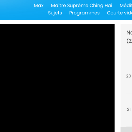
Max
Maître Suprême Ching Hai
Médi
18
Sujets
Programmes
Courte vid
N
(2
19
20
21