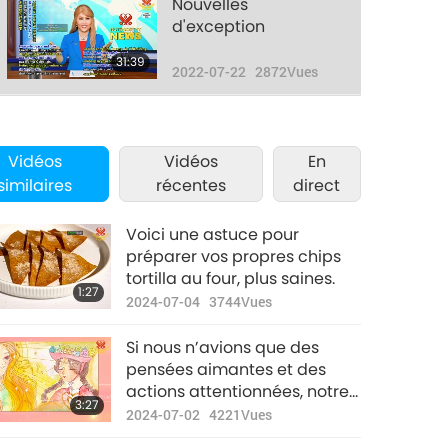
Nouvelles
d'exception
31:39
2022-07-22
2872
Vues
Nouvelles
d'exception
Vidéos
Vidéos
En
35:01
similaires
récentes
direct
2022-07-23
3022
Vues
Nouvelles
Voici une astuce pour
d'exception
préparer vos propres chips
tortilla au four, plus saines.
33:11
1:27
2022-07-24
3086
Vues
2024-07-04
3744
Vues
Nouvelles
Si nous n’avions que des
d'exception
pensées aimantes et des
actions attentionnées, notre
32:14
3:27
2022-07-25
3064
Vues
monde serait un endroit
2024-07-02
4221
Vues
charmant et extraordinaire.