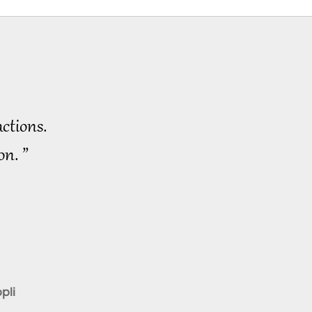
ctions.
on. ”
pli