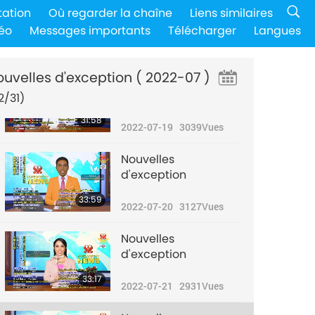
Nouvelles
tation
Où regarder la chaîne
Liens similaires
d'exception
éo
Messages importants
Télécharger
Langues
32:27
2022-07-18
2774
Vues
ouvelles d'exception
( 2022-07 )
Nouvelles
d'exception
2/31)
31:58
2022-07-19
3039
Vues
Nouvelles
d'exception
33:59
2022-07-20
3127
Vues
Nouvelles
d'exception
33:17
2022-07-21
2931
Vues