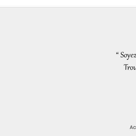
“ Soye
Trou
Ac