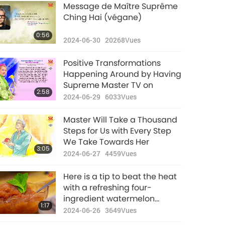
Nouvelles
Message de Maître Suprême
d'exception
Ching Hai (végane)
32:27
0:56
2022-07-26
2928
Vues
2024-06-30
20268
Vues
Nouvelles
Positive Transformations
d'exception
Happening Around by Having
Supreme Master TV on
30:19
2:58
2022-07-27
2859
Vues
2024-06-29
6033
Vues
Nouvelles
Master Will Take a Thousand
d'exception
Steps for Us with Every Step
We Take Towards Her
34:34
3:05
2022-07-28
2964
Vues
2024-06-27
4459
Vues
Nouvelles
Here is a tip to beat the heat
d'exception
with a refreshing four-
ingredient watermelon
31:33
1:17
2022-07-29
2895
Vues
slushie.
2024-06-26
3649
Vues