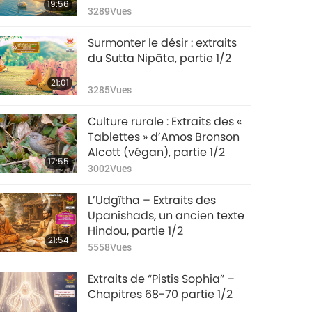
19:56
Zoroastrisme, partie 1/2
3289
Vues
Surmonter le désir : extraits
du Sutta Nipāta, partie 1/2
21:01
3285
Vues
Culture rurale : Extraits des «
Tablettes » d’Amos Bronson
Alcott (végan), partie 1/2
17:55
3002
Vues
L’Udgîtha – Extraits des
Upanishads, un ancien texte
Hindou, partie 1/2
21:54
5558
Vues
Extraits de “Pistis Sophia” –
Chapitres 68-70 partie 1/2