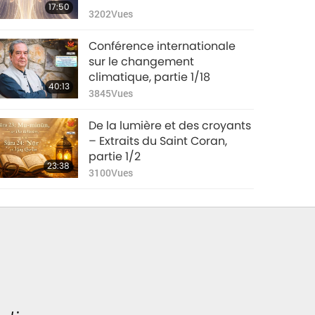
17:50
3202
Vues
Conférence internationale
sur le changement
climatique, partie 1/18
40:13
3845
Vues
De la lumière et des croyants
– Extraits du Saint Coran,
partie 1/2
23:38
3100
Vues