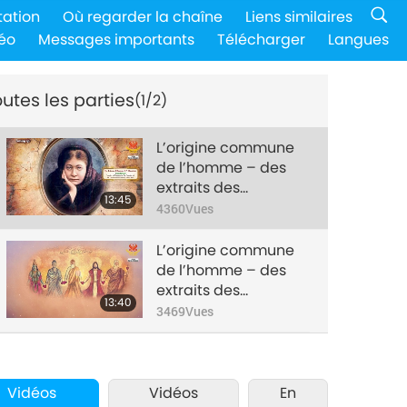
tation
Où regarder la chaîne
Liens similaires
éo
Messages importants
Télécharger
Langues
utes les parties
(1/2)
L’origine commune
de l’homme – des
extraits des
13:45
enseignements
4360
Vues
sacrés de la
théosophie dans ”La
L’origine commune
clé de la théosophie”
de l’homme – des
partie 1/2
extraits des
13:40
enseignements
3469
Vues
sacrés de la
théosophie dans ”La
clé de la théosophie”
partie 2/2
Vidéos
Vidéos
En