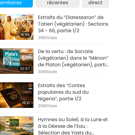
similaires
récentes
direct
Extraits du “Diatessaron” de
Tatien (végétarien) : Sections
34 - 66, partie 1/2
19:56
2965
Vues
De la vertu : de Socrate
(végétarien) dans le “Ménon”
de Platon (végétarien), partie
20:57
1/2
3099
Vues
Extraits des “Contes
populaires du sud du
Nigeria”, partie 1/2
19:21
3060
Vues
Hymnes au Soleil, à la Lune et
à la Déesse de l’Eau :
Sélection des Yasts du