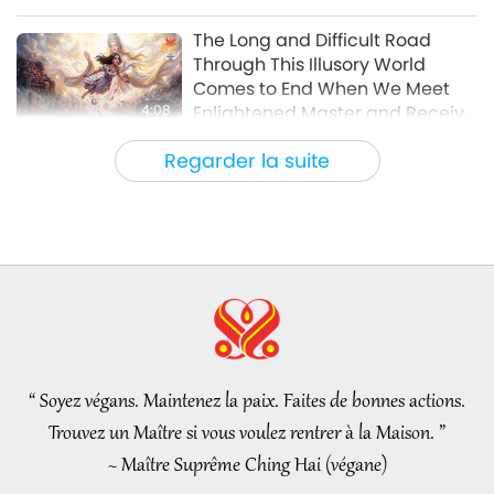
Science et spiritualité
2019-11-25
7425
Vues
The Long and Difficult Road
Through This Illusory World
Comes to End When We Meet
4:08
Enlightened Master and Receive
Initiation
Nouvelles d'exception
2026-08-06
1023
Vues
Regarder la suite
Nouvelles d'exception
35:06
Nouvelles d'exception
2026-08-06
271
Vues
L’éthique islamique concernant
l’eau : extraits des Hadiths,
partie 2/2
“ Soyez végans. Maintenez la paix. Faites de bonnes actions.
21:43
Trouvez un Maître si vous voulez rentrer à la Maison. ”
Paroles de sagesse
2026-08-06
318
Vues
~ Maître Suprême Ching Hai (végane)