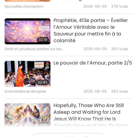
l’association Animal Rescue
Nouvelles d'exception
2026-08-09
278
Vues
2:13
Kharkiv, à Kharkiv, en Ukraine
16
(Ureign) :
Nouvelles d'exception
2026-07-29
2010
Vues
31:41
Prophétie, 413e partie – Éveiller
l’Amour Véritable avec le
Nouvelles d'exception
2022-06-16
2701
Vues
Les animaux-personnes
Sauveur pour mettre fin à la
s’expriment bel et bien à travers
32:19
calamité
Nouvelles d'exception
leurs cris d’agonie dans les
Série en plusieurs parties sur les
2026-08-09
303
Vues
3:11
abattoirs et les élevages
17
anciennes prédictions à propos de notre
industriels du monde entier.
planète
Nouvelles d'exception
2026-07-28
2108
Vues
32:36
Le pouvoir de l’Amour, partie 2/5
C’est simplement que les
Nouvelles d'exception
2022-06-17
2994
Vues
humains ne voient
Alors que vous transmettez
généralement pas ces images
l’Amour de notre Précieux
32:43
Nouvelles d'exception
ou ferment les yeux dessus.
Maître aux gens, en vous
Entre Maître et disciples
2026-08-09
292
Vues
4:40
abandonnant à la Volonté du
18
Très-Haut, le Pouvoir du Maître
Nouvelles d'exception
2026-07-27
2364
Vues
34:50
Hopefully, Those Who Are Still
se manifeste clairement dans
Asleep and Waiting for Lord
Nouvelles d'exception
2022-06-18
3019
Vues
votre expérience de la
Jesus Will Know That He Is
protection et de la sérénité
3:05
Already Here and May Be Seen
Nouvelles d'exception
Divines.
on Supreme Master Television
Nouvelles d'exception
2026-08-08
838
Vues