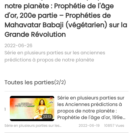
notre planète : Prophétie de l'âge
d'or, 200e partie – Prophéties de
Mahavatar Babaji (végétarien) sur la
Grande Révolution
2022-06-26
Série en plusieurs parties sur les anciennes
prédictions à propos de notre planète
Toutes les parties
(2/2)
Série en plusieurs parties sur
les Anciennes prédictions à
1
propos de notre planète :
22:13
Prophétie de l'âge d'or, 199e
partie – Prophéties de
Série en plusieurs parties sur les
2022-06-19
10857
Vues
Mahavatar Babaji
anciennes prédictions à propos de