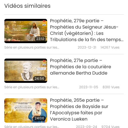
Vidéos similaires
Prophétie, 279e partie –
Prophéties du Seigneur Jésus-
Christ (végétarien) : Les
23:12
Tribulations de la fin des temps
et la Seconde venue
Série en plusieurs parties sur les
2023-12-31
14267
Vues
anciennes prédictions à propos de notre
planète
Prophétie, 271e partie –
Prophéties de la couturière
allemande Bertha Dudde
24:56
Série en plusieurs parties sur les
2023-11-05
8310
Vues
anciennes prédictions à propos de notre
planète
Prophétie, 265e partie –
Prophéties de Bayside sur
l’Apocalypse faites par
24:06
Veronica Lueken
Série en plusieurs parties sur les
2023-09-24
9704
Vues