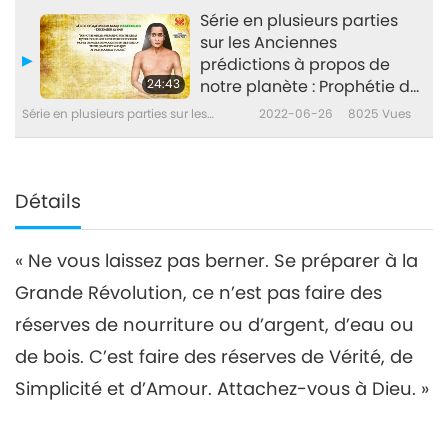
notre planète
(végétarien) sur la Grande
Série en plusieurs parties
Révolution
sur les Anciennes
prédictions à propos de
24:43
notre planète : Prophétie de
l'âge d'or, 200e partie –
Série en plusieurs parties sur les
2022-06-26
8025
Vues
Prophéties de Mahavatar
anciennes prédictions à propos de
notre planète
Babaji (végétarien) sur la
Grande Révolution
Détails
« Ne vous laissez pas berner. Se préparer à la
Grande Révolution, ce n’est pas faire des
réserves de nourriture ou d’argent, d’eau ou
de bois. C’est faire des réserves de Vérité, de
Simplicité et d’Amour. Attachez-vous à Dieu. »