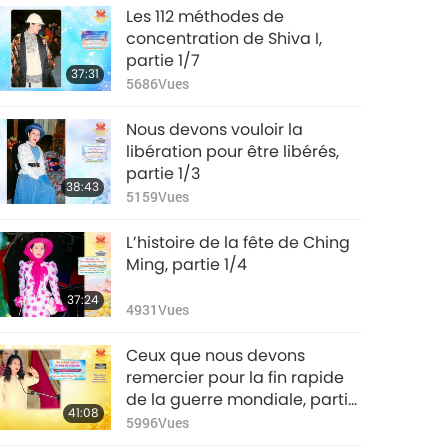
Les 112 méthodes de
concentration de Shiva I,
partie 1/7
37:31
5686
Vues
Nous devons vouloir la
libération pour être libérés,
partie 1/3
38:43
5159
Vues
L’histoire de la fête de Ching
Ming, partie 1/4
37:24
4931
Vues
Ceux que nous devons
remercier pour la fin rapide
de la guerre mondiale, partie
41:08
1/3
5996
Vues