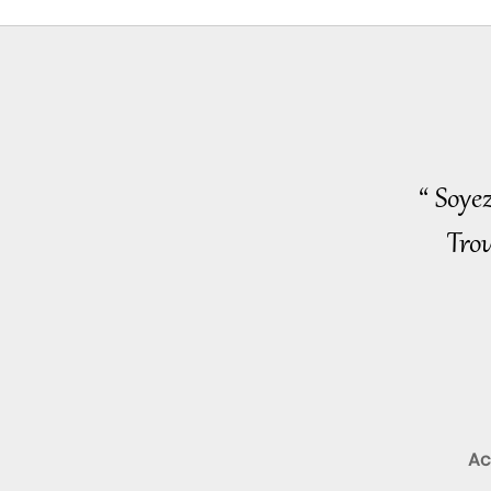
“ Soye
Trou
Ac