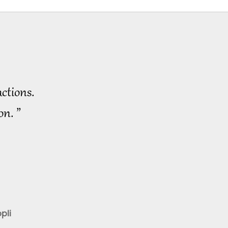
ctions.
on. ”
pli