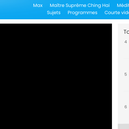
Max
Maître Suprême Ching Hai
Médi
3
Sujets
Programmes
Courte vid
To
4
5
6