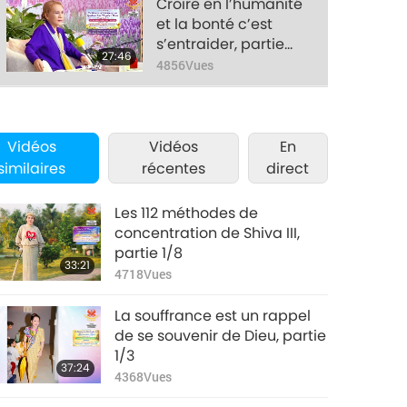
Croire en l’humanité
et la bonté c’est
s’entraider, partie
27:46
7/7
4856
Vues
Vidéos
Vidéos
En
similaires
récentes
direct
Les 112 méthodes de
concentration de Shiva III,
partie 1/8
33:21
4718
Vues
La souffrance est un rappel
de se souvenir de Dieu, partie
1/3
37:24
4368
Vues