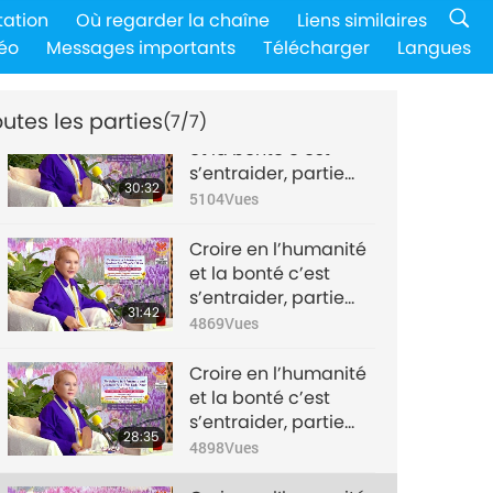
Croire en l’humanité
tation
Où regarder la chaîne
Liens similaires
et la bonté c’est
éo
Messages importants
Télécharger
Langues
s’entraider, partie
32:32
3/7
4847
Vues
utes les parties
(7/7)
Croire en l’humanité
et la bonté c’est
s’entraider, partie
30:32
4/7
5104
Vues
Croire en l’humanité
et la bonté c’est
s’entraider, partie
31:42
5/7
4869
Vues
Croire en l’humanité
et la bonté c’est
s’entraider, partie
28:35
6/7
4898
Vues