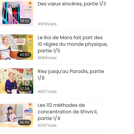
Des vœux sincères, partie 1/3
38:52
4978
Vues
Le Roi de Mara fait part des
10 règles du monde physique,
partie 1/5
40:57
6084
Vues
Riez jusqu’au Paradis, partie
1/8
37:55
4651
Vues
Les 112 méthodes de
concentration de Shiva II,
partie 1/4
36:56
5241
Vues