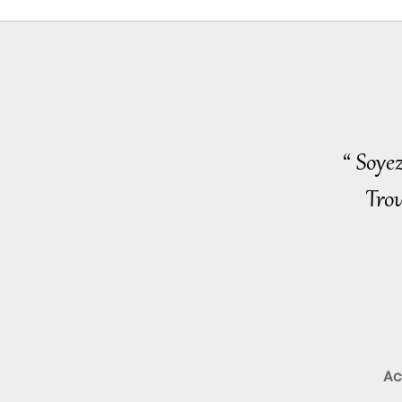
“ Soye
Trou
Ac