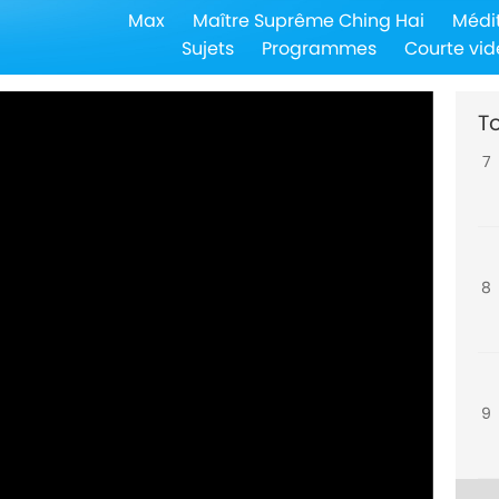
Max
Maître Suprême Ching Hai
Médi
6
Sujets
Programmes
Courte vid
To
7
8
9