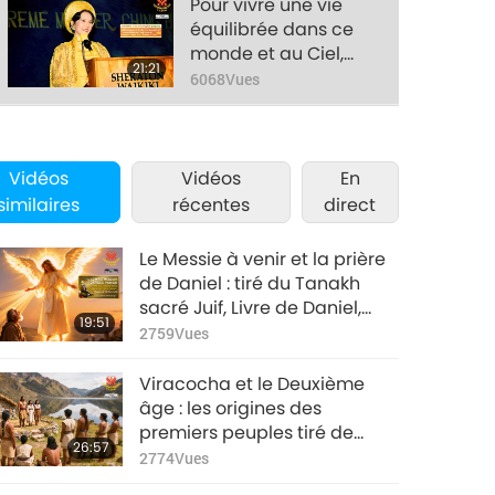
Pour vivre une vie
équilibrée dans ce
monde et au Ciel,
21:21
partie 10/12:
6068
Vues
l’interview de Maître
Suprême Ching Hai
Pour vivre une vie
par les médias
équilibrée dans ce
japonais
Vidéos
Vidéos
monde et au Ciel,
En
19:55
partie 11/12:
similaires
récentes
direct
4614
Vues
l’interview de Maître
Suprême Ching Hai
Pour vivre une vie
Le Messie à venir et la prière
par les médias
équilibrée dans ce
de Daniel : tiré du Tanakh
japonais
monde et au Ciel,
sacré Juif, Livre de Daniel,
15:38
19:51
partie 12/12:
4953
Vues
chapitres 9-10, partie 1/2
2759
Vues
l’interview de Maître
Suprême Ching Hai
Viracocha et le Deuxième
par les médias
âge : les origines des
japonais
premiers peuples tiré de
26:57
“L’histoire des Incas”, partie
2774
Vues
1/2