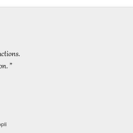
ctions.
on. ”
pli