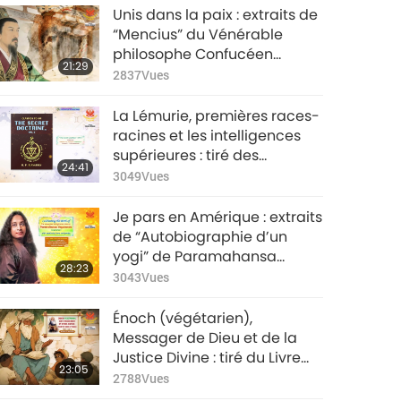
Unis dans la paix : extraits de
“Mencius” du Vénérable
philosophe Confucéen
21:29
Mencius (végan), partie 1/2
2837
Vues
La Lémurie, premières races-
racines et les intelligences
supérieures : tiré des
24:41
enseignements sacrés de la
3049
Vues
Théosophie dans “La Doctrine
secrète”, volume 2, partie 1/2
Je pars en Amérique : extraits
de “Autobiographie d’un
yogi” de Paramahansa
28:23
Yogananda (végétarien),
3043
Vues
partie 1/2
Énoch (végétarien),
Messager de Dieu et de la
Justice Divine : tiré du Livre
23:05
d’Énoch, partie 1/2
2788
Vues