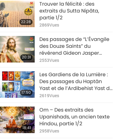
Trouver la félicité : des
extraits du Sutta Nipāta,
partie 1/2
22:28
2869
Vues
Des passages de “L’Évangile
des Douze Saints” du
révérend Gideon Jasper
20:31
Richard Ouseley (végétarien)
2553
Vues
– Chapitres 15 à 17, partie 1/2
Les Gardiens de la Lumière :
Des passages du Haptân
Yast et de l’Ardibehist Yast du
17:50
Zoroastrisme, partie 1/2
2619
Vues
Om – Des extraits des
Upanishads, un ancien texte
Hindou, partie 1/2
18:41
2958
Vues