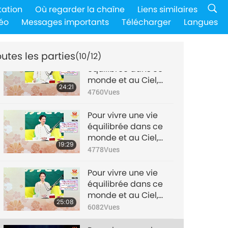
Pour vivre une vie
tation
Où regarder la chaîne
Liens similaires
équilibrée dans ce
éo
Messages importants
Télécharger
Langues
monde et au Ciel,
23:35
partie 6/12
4950
Vues
utes les parties
(10/12)
Pour vivre une vie
équilibrée dans ce
monde et au Ciel,
24:21
partie 7/12:
4760
Vues
questions-réponses
Pour vivre une vie
équilibrée dans ce
monde et au Ciel,
19:29
partie 8/12:
4778
Vues
questions-réponses
Pour vivre une vie
équilibrée dans ce
monde et au Ciel,
25:08
partie 9/12:
6082
Vues
questions-réponses