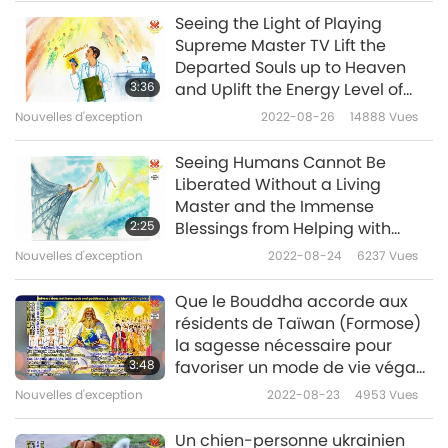
Seeing the Light of Playing
Nouvelles d'exception
Supreme Master TV Lift the
Departed Souls up to Heaven
10
3:36
and Uplift the Energy Level of
30:51
the World
Nouvelles d'exception
2022-08-26
14888
Vues
Nouvelles d'exception
2022-05-10
2847
Vues
Seeing Humans Cannot Be
Nouvelles d'exception
Liberated Without a Living
Master and the Immense
11
2:25
Blessings from Helping with
33:56
Supreme Master Television
Nouvelles d'exception
2022-08-24
6237
Vues
Nouvelles d'exception
2022-05-11
2926
Vues
Que le Bouddha accorde aux
Nouvelles d'exception
résidents de Taïwan (Formose)
la sagesse nécessaire pour
12
3:48
favoriser un mode de vie végan
33:02
qui la protégera à jamais.
Nouvelles d'exception
2022-08-23
4953
Vues
Nouvelles d'exception
2022-05-12
2933
Vues
Un chien-personne ukrainien