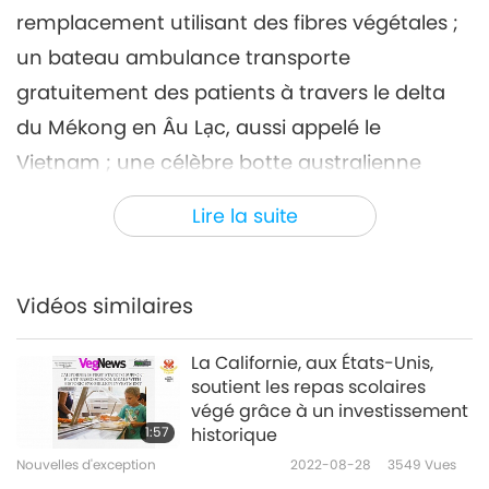
remplacement utilisant des fibres végétales ;
Nouvelles d'exception
2022-05-06
2871
Vues
un bateau ambulance transporte
Nouvelles d'exception
gratuitement des patients à travers le delta
7
du Mékong en Âu Lạc, aussi appelé le
31:31
Vietnam ; une célèbre botte australienne
Nouvelles d'exception
2022-05-07
2805
Vues
devient végane ; et une directrice de publicité
Lire la suite
Nouvelles d'exception
créative aux États-Unis se tourne vers la
gestion d’un sanctuaire pour les animaux-
8
personnes.
34:51
Vidéos similaires
Nouvelles d'exception
2022-05-08
2919
Vues
La Californie, aux États-Unis,
Nouvelles d'exception
soutient les repas scolaires
végé grâce à un investissement
9
1:57
historique
34:20
Nouvelles d'exception
2022-08-28
3549
Vues
Nouvelles d'exception
2022-05-09
2890
Vues