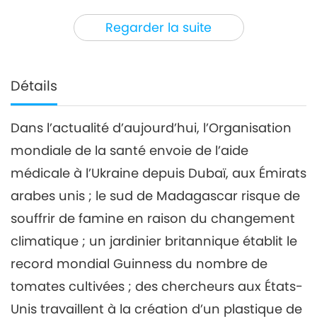
3
33:13
Regarder la suite
Nouvelles d'exception
2022-05-03
2871
Vues
Nouvelles d'exception
Détails
4
35:04
Dans l’actualité d’aujourd’hui, l’Organisation
Nouvelles d'exception
2022-05-04
3789
Vues
mondiale de la santé envoie de l’aide
Nouvelles d'exception
médicale à l’Ukraine depuis Dubaï, aux Émirats
arabes unis ; le sud de Madagascar risque de
souffrir de famine en raison du changement
33:02
Nouvelles d'exception
2022-05-05
3127
Vues
climatique ; un jardinier britannique établit le
record mondial Guinness du nombre de
Nouvelles d'exception
tomates cultivées ; des chercheurs aux États-
6
Unis travaillent à la création d’un plastique de
31:30