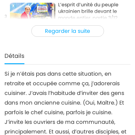
L’esprit d’unité du peuple
ukrainien brille devant le
3
monde entier, partie 3/12
30:37
Regarder la suite
Entre Maître et disciples
2022-05-02
5612
Vues
L’esprit d’unité du peuple
ukrainien brille devant le
Détails
4
monde entier, partie 4/12
27:18
Si je n’étais pas dans cette situation, en
Entre Maître et disciples
2022-05-03
5482
Vues
retraite et occupée comme ça, j’adorerais
L’esprit d’unité du peuple
cuisiner. J’avais l’habitude d’inviter des gens
ukrainien brille devant le
5
monde entier, partie 5/12
dans mon ancienne cuisine. (Oui, Maître.) Et
30:06
parfois le chef cuisine, parfois je cuisine.
Entre Maître et disciples
2022-05-04
5660
Vues
J’invite les ouvriers de ma communauté,
L’esprit d’unité du peuple
principalement. Et aussi, d’autres disciples, et