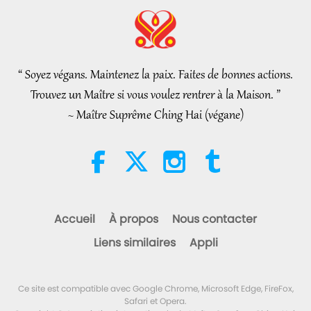
Nouvelles d'exception
2026-08-06
294
Vues
L’éthique islamique concernant
l’eau : extraits des Hadiths,
partie 2/2
“ Soyez végans. Maintenez la paix. Faites de bonnes actions.
21:43
Trouvez un Maître si vous voulez rentrer à la Maison. ”
Paroles de sagesse
2026-08-06
339
Vues
~ Maître Suprême Ching Hai (végane)
Tammy Fry (végane) : Semer les
graines d’un monde plus
bienveillant, partie 1/2
19:47
Élite Végé
2026-08-06
289
Vues
Accueil
À propos
Nous contacter
Les pourparlers de paix
Liens similaires
Appli
intérieurs de Maître, partie 1/2
38:45
Ce site est compatible avec Google Chrome, Microsoft Edge, FireFox,
Entre Maître et disciples
2026-08-06
1301
Vues
Safari et Opera.