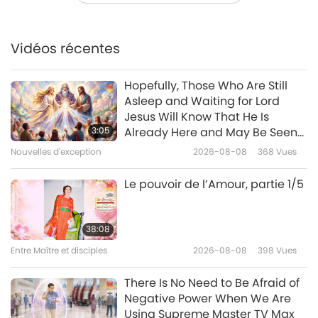
Des loups déguisés en agneaux
Entre Maître et disciples
2022-05-11
5895
Vues
: Attention à ne pas soutenir le
Kremlin, partie 1/2
Vidéos récentes
38:34
Entre Maître et disciples
2023-08-28
7558
Vues
Hopefully, Those Who Are Still
Asleep and Waiting for Lord
Aborder le système de la
Jesus Will Know That He Is
Création, partie 1/2
3:05
Already Here and May Be Seen
on Supreme Master Television
Nouvelles d'exception
2026-08-08
368
Vues
39:12
Entre Maître et disciples
2023-08-26
11917
Vues
Le pouvoir de l’Amour, partie 1/5
Traitez autrui avec gentillesse,
partie 1/5
38:08
Entre Maître et disciples
2026-08-08
398
Vues
33:19
Entre Maître et disciples
2023-08-21
6393
Vues
There Is No Need to Be Afraid of
Negative Power When We Are
Une conversation avec un
Using Supreme Master TV Max