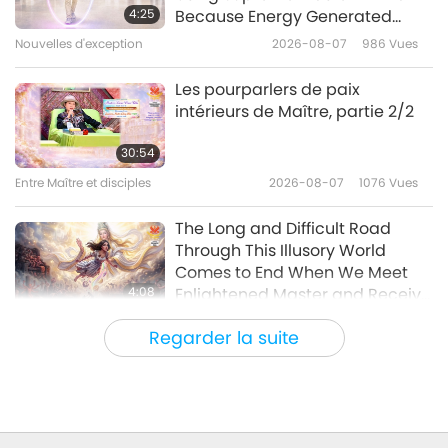
démon, partie 1/3
4:25
Because Energy Generated
from It Is Far More Powerful than
Nouvelles d'exception
2026-08-07
986
Vues
40:59
Any Negative Entity
Entre Maître et disciples
2023-08-18
13675
Vues
Les pourparlers de paix
intérieurs de Maître, partie 2/2
Un Maître incognito, partie 1/6
30:54
Entre Maître et disciples
2026-08-07
1076
Vues
35:02
Entre Maître et disciples
2023-08-12
6658
Vues
The Long and Difficult Road
Through This Illusory World
Comes to End When We Meet
4:08
Enlightened Master and Receive
Initiation
Nouvelles d'exception
2026-08-06
1070
Vues
Regarder la suite
Nouvelles d'exception
35:06