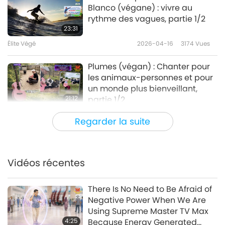
Blanco (végane) : vivre au
rythme des vagues, partie 1/2
23:31
Élite Végé
2026-04-16
3174
Vues
Plumes (végan) : Chanter pour
les animaux-personnes et pour
un monde plus bienveillant,
21:12
partie 1/2
Élite Végé
2026-04-02
3251
Vues
Regarder la suite
Sarah Bentley (végane) : La
justice alimentaire à travers la
cuisine communautaire, partie
Vidéos récentes
22:30
1/2
Élite Végé
2026-03-19
3243
Vues
There Is No Need to Be Afraid of
Negative Power When We Are
Angeline Berva (végane) : allier
Using Supreme Master TV Max
force et compassion, partie 1/2
4:25
Because Energy Generated