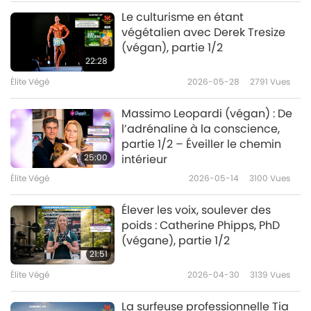
Le culturisme en étant
végétalien avec Derek Tresize
(végan), partie 1/2
22:28
Élite Végé
2026-05-28
2791
Vues
Massimo Leopardi (végan) : De
l’adrénaline à la conscience,
partie 1/2 – Éveiller le chemin
25:00
intérieur
Élite Végé
2026-05-14
3100
Vues
Élever les voix, soulever des
poids : Catherine Phipps, PhD
(végane), partie 1/2
21:51
Élite Végé
2026-04-30
3139
Vues
La surfeuse professionnelle Tia