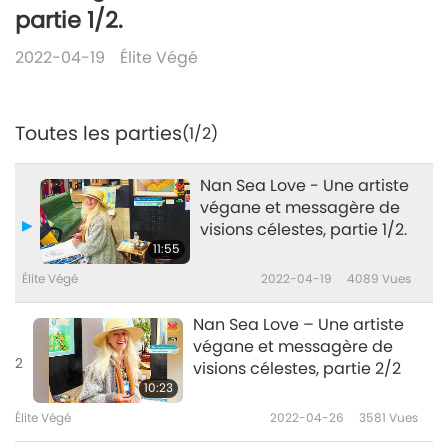
partie 1/2.
2022-04-19
Élite Végé
Toutes les parties
(1/2)
Nan Sea Love - Une artiste
végane et messagère de
visions célestes, partie 1/2.
11:55
Élite Végé
2022-04-19
4089
Vues
Nan Sea Love – Une artiste
végane et messagère de
2
visions célestes, partie 2/2
10:23
Élite Végé
2022-04-26
3581
Vues