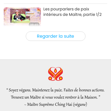
Élite Végé
2026-02-05
3418
Vues
Les pourparlers de paix
intérieurs de Maître, partie 1/2
38:45
Entre Maître et disciples
2026-08-06
838
Vues
Regarder la suite
La question de MAPA à Maître,
partie 1/2
25:38
Nouvelles d'exception
2026-08-05
7308
Vues
“Fast Charge” Is Wonderful Way
to Reconnect to GOD Within
Whenever Material World
“ Soyez végans. Maintenez la paix. Faites de bonnes actions.
3:46
Begins to Feel Too Imposing
Trouvez un Maître si vous voulez rentrer à la Maison. ”
Nouvelles d'exception
2026-08-05
1267
Vues
~ Maître Suprême Ching Hai (végane)