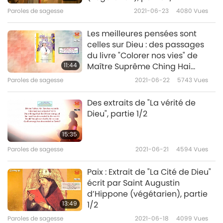
Paroles de sagesse
2021-06-23
4080
Vues
Les meilleures pensées sont
celles sur Dieu : des passages
du livre "Colorer nos vies" de
11:44
Maître Suprême Ching Hai
(végane)
Paroles de sagesse
2021-06-22
5743
Vues
Des extraits de "La vérité de
Dieu", partie 1/2
15:35
Paroles de sagesse
2021-06-21
4594
Vues
Paix : Extrait de "La Cité de Dieu"
écrit par Saint Augustin
d’Hippone (végétarien), partie
13:49
1/2
Paroles de sagesse
2021-06-18
4099
Vues