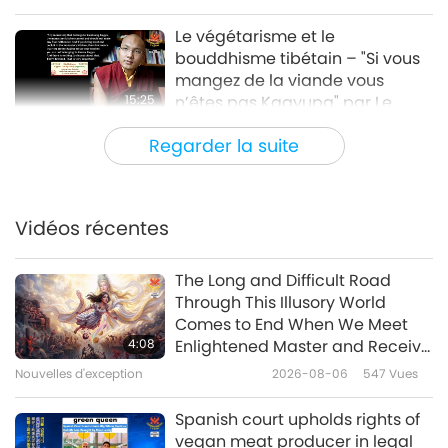
Le végétarisme et le
bouddhisme tibétain – "Si vous
mangez de la viande vous
15:25
n’êtes pas Kagyupa" par Le
Karmapa, Ogyen Trinley Dorje
Paroles de sagesse
2021-06-16
7581
Vues
Regarder la suite
(végétarien), partie 1/2
Honorez vos Commandements
Célestes – tirés de l’Évangile
essénien de la paix, partie 1/2
Vidéos récentes
13:52
Paroles de sagesse
2021-06-14
5133
Vues
The Long and Difficult Road
Through This Illusory World
Lumière, Illumination, et la loi du
Comes to End When We Meet
changement : de "Le sanctuaire
4:08
Enlightened Master and Receive
intérieur" – bibliothèque de
Initiation
Nouvelles d'exception
2026-08-06
547
Vues
13:11
l’Ordre rosicrucien, partie 1/2
Paroles de sagesse
2021-06-11
5225
Vues
Spanish court upholds rights of
vegan meat producer in legal