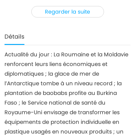
3
31:01
Regarder la suite
Nouvelles d'exception
2022-03-03
2904
Vues
Nouvelles d'exception
Détails
4
32:15
Actualité du jour : La Roumaine et la Moldavie
Nouvelles d'exception
2022-03-04
2896
Vues
renforcent leurs liens économiques et
Nouvelles d'exception
diplomatiques ; la glace de mer de
l’Antarctique tombe à un niveau record ; la
5
plantation de baobabs profite au Burkina
36:38
Nouvelles d'exception
2022-03-05
2835
Vues
Faso ; le Service national de santé du
Royaume-Uni envisage de transformer les
Nouvelles d'exception
équipements de protection individuelle en
6
plastique usagés en nouveaux produits ; un
34:31