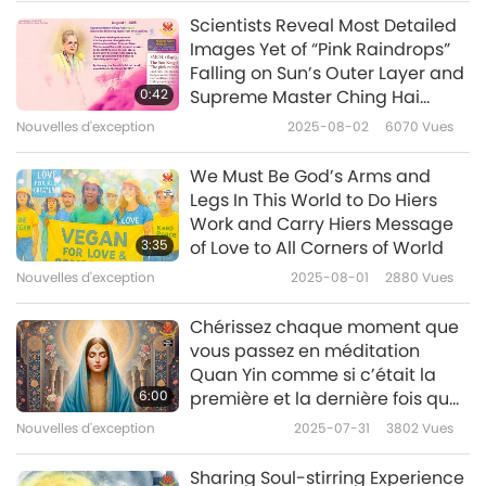
Scientists Reveal Most Detailed
Nouvelles d'exception
Images Yet of “Pink Raindrops”
Falling on Sun’s Outer Layer and
10
0:42
Supreme Master Ching Hai
32:03
(vegan) Shares Reply from Sun
Nouvelles d'exception
2025-08-02
6070
Vues
King
Nouvelles d'exception
2022-03-10
2985
Vues
We Must Be God’s Arms and
Nouvelles d'exception
Legs In This World to Do Hiers
Work and Carry Hiers Message
11
3:35
of Love to All Corners of World
32:23
Nouvelles d'exception
2025-08-01
2880
Vues
Nouvelles d'exception
2022-03-11
2752
Vues
Chérissez chaque moment que
Nouvelles d'exception
vous passez en méditation
Quan Yin comme si c’était la
12
6:00
première et la dernière fois que
31:05
vous avez la chance de faire
Nouvelles d'exception
2025-07-31
3802
Vues
l’expérience de la Vérité. C’est
Nouvelles d'exception
2022-03-12
2799
Vues
ce genre d’attitude qui permet
Sharing Soul-stirring Experience