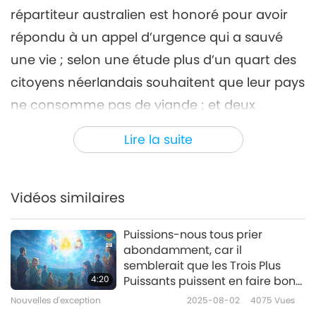
répartiteur australien est honoré pour avoir
Nouvelles d'exception
2022-03-06
2847
Vues
répondu à un appel d’urgence qui a sauvé
Nouvelles d'exception
une vie ; selon une étude plus d’un quart des
7
citoyens néerlandais souhaitent que leur pays
33:03
ne consomme pas de viande ; et deux
Nouvelles d'exception
2022-03-07
3023
Vues
chiens-personnes aux besoins spéciaux et qui
Lire la suite
Nouvelles d'exception
semblent similaires vont devenir frère et sœur
adoptifs.
8
35:28
Vidéos similaires
Nouvelles d'exception
2022-03-08
2959
Vues
Puissions-nous tous prier
Nouvelles d'exception
abondamment, car il
semblerait que les Trois Plus
9
4:20
Puissants puissent en faire bon
34:37
usage pour nous sauver des
Nouvelles d'exception
2025-08-02
4075
Vues
catastrophes les plus terribles.
Nouvelles d'exception
2022-03-09
2941
Vues