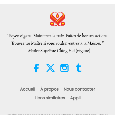
32:19
calamité
Série en plusieurs parties sur les
2026-08-09
759
Vues
anciennes prédictions à propos de notre
planète
Le pouvoir de l’Amour, partie 2/5
“ Soyez végans. Maintenez la paix. Faites de bonnes actions.
32:43
Trouvez un Maître si vous voulez rentrer à la Maison. ”
Entre Maître et disciples
2026-08-09
768
Vues
~ Maître Suprême Ching Hai (végane)
Hopefully, Those Who Are Still
Asleep and Waiting for Lord
Jesus Will Know That He Is
3:05
Already Here and May Be Seen
on Supreme Master Television
Nouvelles d'exception
2026-08-08
1044
Vues
Accueil
À propos
Nous contacter
Nouvelles d'exception
Liens similaires
Appli
35:07
Ce site est compatible avec Google Chrome, Microsoft Edge, FireFox,