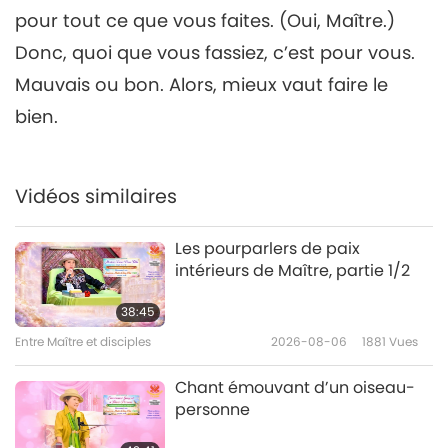
29:22
pour tout ce que vous faites. (Oui, Maître.)
Entre Maître et disciples
2022-09-29
6997
Vues
Donc, quoi que vous fassiez, c’est pour vous.
Mauvais ou bon. Alors, mieux vaut faire le
Quoi que vous fassiez, c’est
entièrement pour vous, partie
bien.
7
7/9
28:08
Entre Maître et disciples
2022-09-30
6067
Vues
Vidéos similaires
Quoi que vous fassiez, c’est
Les pourparlers de paix
entièrement pour vous, partie
intérieurs de Maître, partie 1/2
8
8/9
30:07
38:45
Entre Maître et disciples
2022-10-01
5339
Vues
Entre Maître et disciples
2026-08-06
1881
Vues
Quoi que vous fassiez, c’est
Chant émouvant d’un oiseau-
entièrement pour vous, partie
personne
9
9/9
26:20