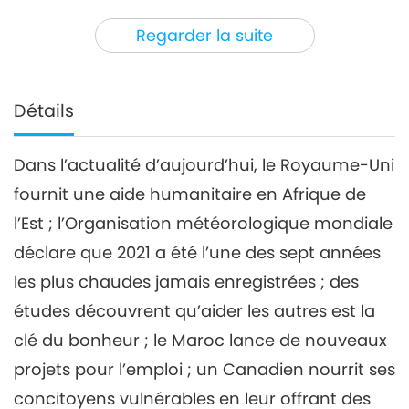
3
29:31
Regarder la suite
Nouvelles d'exception
2022-02-03
3002
Vues
Nouvelles d'exception
Détails
4
34:05
Dans l’actualité d’aujourd’hui, le Royaume-Uni
Nouvelles d'exception
2022-02-04
2811
Vues
fournit une aide humanitaire en Afrique de
Nouvelles d'exception
l’Est ; l’Organisation météorologique mondiale
déclare que 2021 a été l’une des sept années
5
les plus chaudes jamais enregistrées ; des
30:10
Nouvelles d'exception
2022-02-05
2732
Vues
études découvrent qu’aider les autres est la
clé du bonheur ; le Maroc lance de nouveaux
Nouvelles d'exception
projets pour l’emploi ; un Canadien nourrit ses
6
concitoyens vulnérables en leur offrant des
1:12:28