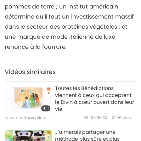
pommes de terre ; un institut américain
Nouvelles d'exception
2022-02-06
2655
Vues
détermine qu’il faut un investissement massif
Nouvelles d'exception
dans le secteur des protéines végétales ; et
7
une marque de mode italienne de luxe
1:10:35
renonce à la fourrure.
Nouvelles d'exception
2022-02-07
2684
Vues
Nouvelles d'exception
Vidéos similaires
8
29:52
Toutes les Bénédictions
viennent à ceux qui acceptent
Nouvelles d'exception
2022-02-08
2817
Vues
le Divin à cœur ouvert dans leur
4:11
vie.
Nouvelles d'exception
Nouvelles d'exception
2026-05-30
3206
Vues
9
29:53
J’aimerais partager une
méthode plus sûre et plus
Nouvelles d'exception
2022-02-09
2934
Vues