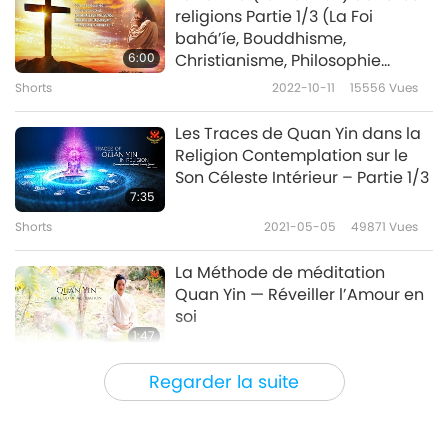
Shorts
2021-12-21
12646
Vues
religions Partie 1/3 (La Foi
bahá’íe, Bouddhisme,
Qui pourra être sauvé quand
6:00
Christianisme, Philosophie
la Terre sera purgée ?
grecque, Hindouisme)
Shorts
2022-10-11
15556
Vues
7
0:32
Les Traces de Quan Yin dans la
Shorts
2022-01-23
12848
Vues
Religion Contemplation sur le
Son Céleste Intérieur – Partie 1/3
Une prophétie nordique pour
7:35
notre époque
Shorts
2021-05-05
49871
Vues
8
0:32
La Méthode de méditation
Shorts
2022-01-22
10900
Vues
Quan Yin — Réveiller l’Amour en
soi
Si l’humanité ne se repent pas
1:47
Shorts
2020-11-11
73935
Vues
9
Regarder la suite
0:46
LE VÉGÉTARISME DANS LES
Shorts
2022-01-22
12031
Vues
RELIGIONS L’interdiction de la