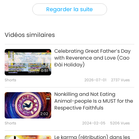
0:45
Regarder la suite
Shorts
2021-12-21
12485
Vues
Toutes les dettes seront
payées
Vidéos similaires
4
0:29
Celebrating Great Father’s Day
Shorts
2021-12-21
12325
Vues
with Reverence and Love (Cao
Đài Holiday)
Ayez espoir en Dieu et faites
0:51
pénitence
Shorts
2026-07-01
2737
Vues
5
0:34
Nonkilling and Not Eating
Shorts
2021-12-21
12126
Vues
Animal-people Is a MUST for the
Respective Faithfuls
Avertissement pour la Grande
2:02
Nation et les villes côtières
Shorts
2024-02-05
5206
Vues
6
0:40
Le karma (rétribution) dans les