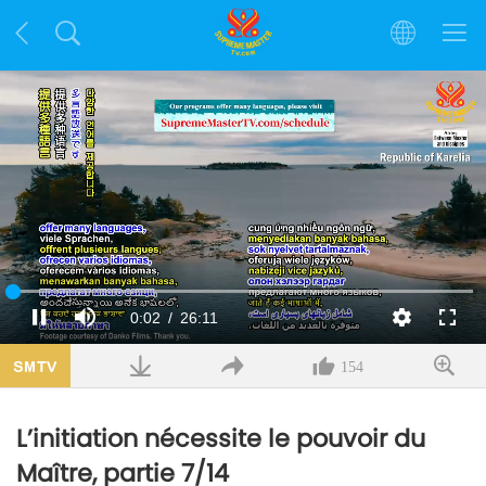
Chargé
:
1.49%
Temps
0:02
/
Durée
26:11
Pause
Sourdine
Qualité
Plein
écran
actuel
154
L’initiation nécessite le pouvoir du
Maître, partie 7/14