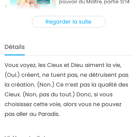
pouvoir du Maître, partie 3/14
3
28:55
Regarder la suite
Entre Maître et disciples
2021-11-22
8533
Vues
L’initiation nécessite le
pouvoir du Maître, partie 4/14
Détails
4
27:25
Vous voyez, les Cieux et Dieu aiment la vie,
Entre Maître et disciples
2021-11-23
8044
Vues
(Oui.) créent, ne tuent pas, ne détruisent pas
L’initiation nécessite le
la création. (Non.) Ce n’est pas la qualité des
pouvoir du Maître, partie 5/14
5
Cieux. (Non, pas du tout.) Donc, si vous
29:39
choisissez cette voie, alors vous ne pouvez
Entre Maître et disciples
2021-11-24
8953
Vues
pas aller au Paradis.
L’initiation nécessite le
pouvoir du Maître, partie 6/14
6