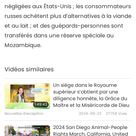
négligées aux États-Unis ; les consommateurs
Nouvelles d'exception
2021-11-06
3148
Vues
russes achètent plus d’alternatives à la viande
Nouvelles d'exception
et au lait ; et des guépards-personnes sont
7
transférés dans une réserve spéciale au
34:11
Mozambique.
Nouvelles d'exception
2021-11-07
3010
Vues
Nouvelles d'exception
Vidéos similaires
8
1:05:36
Un siège dans le Royaume
supérieur s’obtient par une
Nouvelles d'exception
2021-11-08
2790
Vues
diligence honnête, la Grâce du
1:49:43
Maître et la Miséricorde de Dieu
Nouvelles d'exception
Nouvelles d'exception
2024-08-22
27758
Vues
9
50:41
2024 San Diego Animal-People
Rights March, California, United
Nouvelles d'exception
2021-11-09
2831
Vues