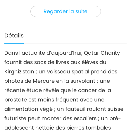
3
49:26
Regarder la suite
Nouvelles d'exception
2021-11-03
2881
Vues
Nouvelles d'exception
Détails
4
49:36
Dans l’actualité d’aujourd’hui, Qatar Charity
Nouvelles d'exception
2021-11-04
2778
Vues
fournit des sacs de livres aux élèves du
Nouvelles d'exception
Kirghizistan ; un vaisseau spatial prend des
photos de Mercure en la survolant ; une
5
récente étude révèle que le cancer de la
49:05
Nouvelles d'exception
2021-11-05
2626
Vues
prostate est moins fréquent avec une
alimentation végé ; un fauteuil roulant suisse
Nouvelles d'exception
futuriste peut monter des escaliers ; un pré-
6
adolescent nettoie des pierres tombales
1:07:54