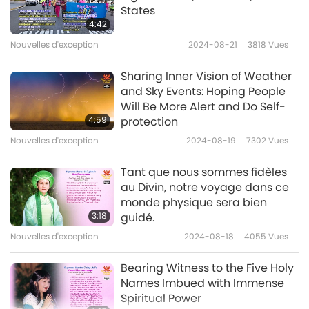
States
4:42
Nouvelles d'exception
Nouvelles d'exception
2024-08-21
3818
Vues
10
31:21
Sharing Inner Vision of Weather
and Sky Events: Hoping People
Nouvelles d'exception
2021-11-10
2742
Vues
Will Be More Alert and Do Self-
4:59
protection
Nouvelles d'exception
Nouvelles d'exception
2024-08-19
7302
Vues
11
33:25
Tant que nous sommes fidèles
au Divin, notre voyage dans ce
Nouvelles d'exception
2021-11-11
2847
Vues
monde physique sera bien
3:18
guidé.
Nouvelles d'exception
Nouvelles d'exception
2024-08-18
4055
Vues
12
34:41
Bearing Witness to the Five Holy
Names Imbued with Immense
Nouvelles d'exception
2021-11-12
2670
Vues
Spiritual Power