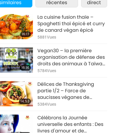
similaires
récentes
direct
La cuisine fusion thaïe –
Spaghetti thaï épicé et curry
de canard végan épicé
16:17
5881
Vues
Vegan30 – la première
organisation de défense des
droits des animaux à Taïwan
16:16
(Formose)
5784
Vues
Délices de Thanksgiving
partie 1/2 – Farce de
saucisses véganes de
14:53
Thanksgiving, une spécialité
5384
Vues
de Nouvelle-Angleterre.
Célébrons la Journée
universelle des enfants : Des
livres d'amour et de