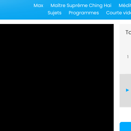
Max
Maître Suprême Ching Hai
Médi
Sujets
Programmes
Courte vid
To
1