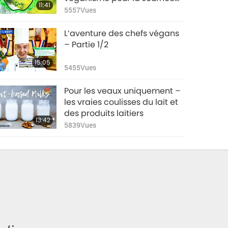
11:41
mondiale végane
5557
Vues
L’aventure des chefs végans
– Partie 1/2
15:05
5455
Vues
Pour les veaux uniquement –
les vraies coulisses du lait et
des produits laitiers
13:42
5839
Vues