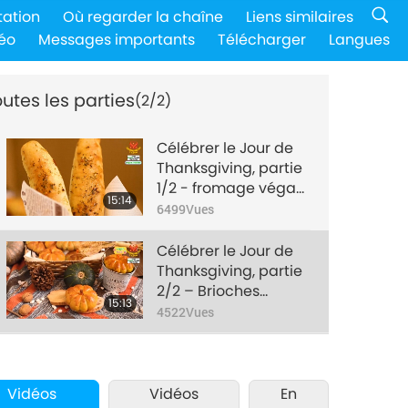
tation
Où regarder la chaîne
Liens similaires
éo
Messages importants
Télécharger
Langues
utes les parties
(2/2)
Célébrer le Jour de
Thanksgiving, partie
1/2 - fromage végan
15:14
aux herbes et
6499
Vues
Gressins au bacon
végan
Célébrer le Jour de
Thanksgiving, partie
2/2 – Brioches
15:13
végétaliennes à la
4522
Vues
citrouille avec une
garniture à la crème
pâtissière
Vidéos
Vidéos
En