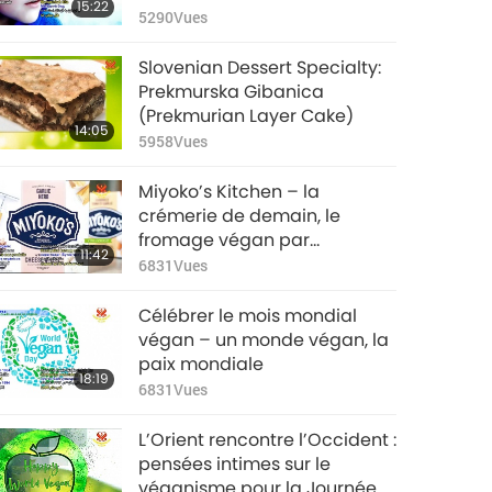
15:22
compassion pour enfants
5290
Vues
Slovenian Dessert Specialty:
Prekmurska Gibanica
(Prekmurian Layer Cake)
14:05
5958
Vues
Miyoko’s Kitchen – la
crémerie de demain, le
fromage végan par
11:42
compassion.
6831
Vues
Célébrer le mois mondial
végan – un monde végan, la
paix mondiale
18:19
6831
Vues
L’Orient rencontre l’Occident :
pensées intimes sur le
véganisme pour la Journée