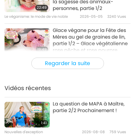
la sagesse des animaux-
22:49
personnes, partie 1/2
Le véganisme: le mode de vie noble
2026-05-05
3240
Vues
Glace végane pour la Fête des
Mères au gel de graines de lin,
partie 1/2 – Glace végétalienne
19:49
rose pêche et rose pourpre
Le véganisme: le mode de vie noble
2026-04-29
3744
Vues
Regarder la suite
De la Ville sainte à la Terre
sainte : Acharya Udayvallabh
Maharaj (végétarien) et
Vidéos récentes
24:17
l’interdiction de la viande
d’animaux-personnes à
Le véganisme: le mode de vie noble
2026-04-21
3475
Vues
La question de MAPA à Maître,
Palitana, partie 1/2
partie 2/2 Prochainement !
Tortellinis italiens végans avec
des lentilles, du seitan et une
1:41
farce au fromage frais à la noix
Nouvelles d'exception
2026-08-08
759
Vues
23:57
de cajou végan dans un