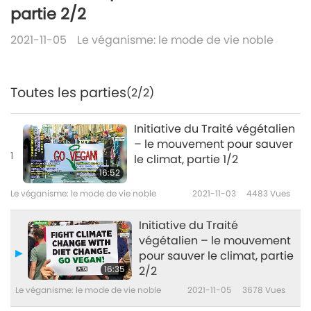
partie 2/2
2021-11-05
Le véganisme: le mode de vie noble
Toutes les parties
(2/2)
Initiative du Traité végétalien
– le mouvement pour sauver
1
le climat, partie 1/2
16:52
Le véganisme: le mode de vie noble
2021-11-03
4483
Vues
Initiative du Traité
végétalien – le mouvement
pour sauver le climat, partie
16:35
2/2
Le véganisme: le mode de vie noble
2021-11-05
3678
Vues