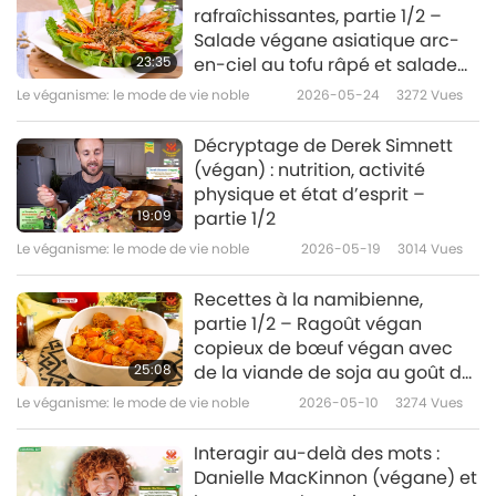
rafraîchissantes, partie 1/2 –
Salade végane asiatique arc-
23:35
en-ciel au tofu râpé et salade
végane mexicaine au quinoa et
Le véganisme: le mode de vie noble
2026-05-24
3272
Vues
au chou frisé
Décryptage de Derek Simnett
(végan) : nutrition, activité
physique et état d’esprit –
19:09
partie 1/2
Le véganisme: le mode de vie noble
2026-05-19
3014
Vues
Recettes à la namibienne,
partie 1/2 – Ragoût végan
copieux de bœuf végan avec
25:08
de la viande de soja au goût de
bœuf et un chutney de papaye
Le véganisme: le mode de vie noble
2026-05-10
3274
Vues
sucré-acidulé
Interagir au-delà des mots :
Danielle MacKinnon (végane) et