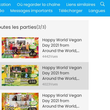
tation
Où regarder la chaîne
Liens similaires
éo
Messages importants
Télécharger
Langues
utes les parties
(2/3)
Happy World Vegan
Day 2021 from
Around the World,
4:21
Part 1 of 3
4442
Vues
Happy World Vegan
Day 2021 from
Around the World,
3:55
Part 2 of 3
4023
Vues
Happy World Vegan
Day 2021 from
Around the World,
5:39