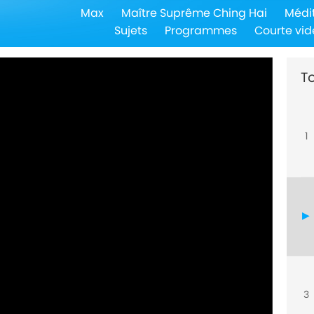
Max
Maître Suprême Ching Hai
Médi
Sujets
Programmes
Courte vid
To
1
3