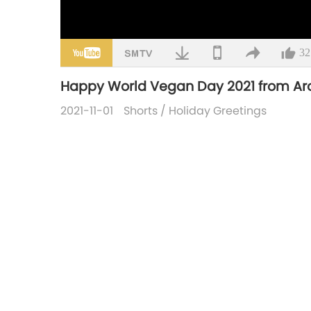
32
Happy World Vegan Day 2021 from Arou
2021-11-01
Shorts
/
Holiday Greetings