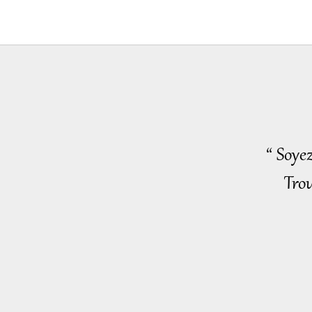
“ Soye
Trou