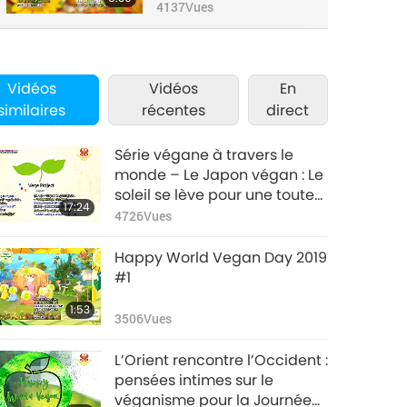
Part 3 of 3
4137
Vues
Vidéos
Vidéos
En
similaires
récentes
direct
Série végane à travers le
monde – Le Japon végan : Le
soleil se lève pour une toute
17:24
nouvelle ère, partie 1/2
4726
Vues
Happy World Vegan Day 2019
#1
1:53
3506
Vues
L’Orient rencontre l’Occident :
pensées intimes sur le
véganisme pour la Journée