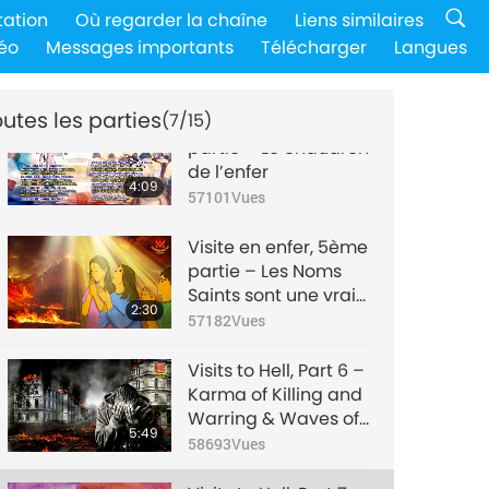
Visite en enfer, 3ème
tation
Où regarder la chaîne
Liens similaires
partie – Maître a
éo
Messages importants
Télécharger
Langues
sauvé ma grand-
2:44
mère en
57439
Vues
l’empêchant de
utes les parties
(7/15)
devenir un fantôme
Visite en enfer, 4ème
affamé
partie – Le chaudron
de l’enfer
4:09
57101
Vues
Visite en enfer, 5ème
partie – Les Noms
Saints sont une vraie
2:30
protection
57182
Vues
Visits to Hell, Part 6 –
Karma of Killing and
Warring & Waves of
5:49
Black Nails in Hell
58693
Vues