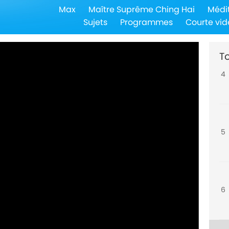
Max
Maître Suprême Ching Hai
Médi
3
Sujets
Programmes
Courte vid
To
4
5
6