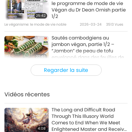
le programme de mode de vie
Végan du Dr Dean Ornish partie
25:42
1/2
Le véganisme: le mode de vie noble
2026-03-24
3513
Vues
Sautés cambodgiens au
jambon végan, partie 1/2 –
“Jambon” de peau de tofu
22:46
enveloppé dans des feuilles de
bananier et sauté végan de
Le véganisme: le mode de vie noble
2026-03-15
3625
Vues
Regarder la suite
haricots longs au basilic sacré
Ragoûts végans brésiliens,
partie 1/2 – Moqueca de
Banana da Terra (ragoût de
Vidéos récentes
25:38
bananes plantains)
Le véganisme: le mode de vie noble
2026-03-01
3494
Vues
The Long and Difficult Road
Through This Illusory World
Restaurer l’alliance originelle de
Comes to End When We Meet
la Terre : la vision de la planète
4:08
Enlightened Master and Receive