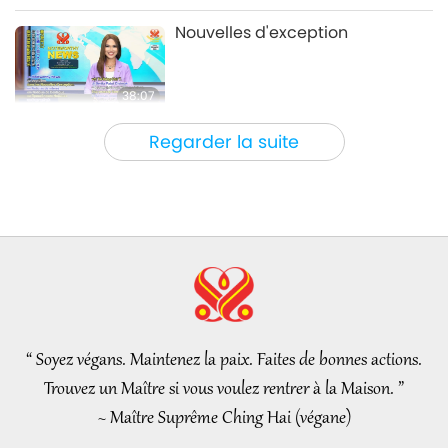
croustillant)
Le véganisme: le mode de vie noble
2026-02-08
3743
Vues
Nouvelles d'exception
38:07
Nouvelles d'exception
2026-08-05
148
Vues
Regarder la suite
L’éthique islamique concernant
l’eau : extraits des Hadiths,
partie 1/2
22:27
Paroles de sagesse
2026-08-05
153
Vues
Au-delà du calcium : les
habitudes quotidiennes qui
façonnent vos os
“ Soyez végans. Maintenez la paix. Faites de bonnes actions.
21:56
Trouvez un Maître si vous voulez rentrer à la Maison. ”
Un mode de vie sain
2026-08-05
149
Vues
~ Maître Suprême Ching Hai (végane)