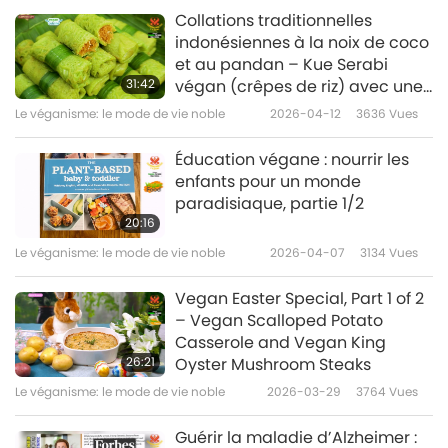
Collations traditionnelles
indonésiennes à la noix de coco
et au pandan – Kue Serabi
31:42
végan (crêpes de riz) avec une
sauce au jacquier et au sucre
Le véganisme: le mode de vie noble
2026-04-12
3636
Vues
de palme et Kue Dadar Gulung
végan (crêpes roulées)
Éducation végane : nourrir les
enfants pour un monde
paradisiaque, partie 1/2
20:16
Le véganisme: le mode de vie noble
2026-04-07
3134
Vues
Vegan Easter Special, Part 1 of 2
– Vegan Scalloped Potato
Casserole and Vegan King
26:21
Oyster Mushroom Steaks
Le véganisme: le mode de vie noble
2026-03-29
3764
Vues
Guérir la maladie d’Alzheimer :