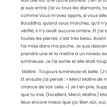
suis allé sur une autre planète. J’en ai v
je suis entré, j’ai vu tous les diamants, tou
comme Vous m’avez appris, si vous alle
Bouddha, quand vous marchez, qu’il n’y
vérifié, il n’y avait aucune ombre. Et j’ai 
toutes les pierres, c’est très beau. Avant 
l’ai mise dans ma poche. Je suis descen
prendre une et la mettre à un niveau som
lumineuse. Je l’ai sortie et elle était tou
Maître : Toujours lumineuse et belle. (J’a
Et ensuite j’ai pensé : « Merci Maître de 
chance de voir cela. ») Je t’en prie. Su
que tu iras. (Excellent, Merci, Maître.) 
lieux encore mieux que ça. Bien sûr, oui