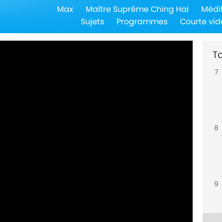
Max
Maître Suprême Ching Hai
Médi
6
Sujets
Programmes
Courte vid
To
7
8
9