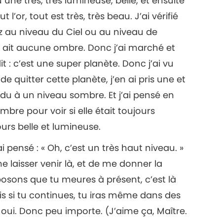
u une très, très lumineuse, belle, et ensuite
t l’or, tout est très, très beau. J’ai vérifié
18
z au niveau du Ciel ou au niveau de
 ait aucune ombre. Donc j’ai marché et
dit : c’est une super planète. Donc j’ai vu
19
de quitter cette planète, j’en ai pris une et
du à un niveau sombre. Et j’ai pensé en
bre pour voir si elle était toujours
jours belle et lumineuse.
20
i pensé : « Oh, c’est un très haut niveau. »
me laisser venir là, et de me donner la
pposons que tu meures à présent, c’est là
Mais si tu continues, tu iras même dans des
, oui. Donc peu importe. (J’aime ça, Maître.