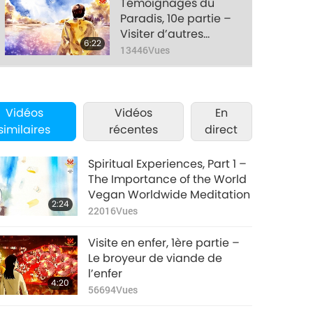
Témoignages du
Paradis, 10e partie –
Visiter d’autres
6:22
planètes
13446
Vues
Témoignages du
Paradis, 11e partie –
Vidéos
Vidéos
Maître a emmené
En
1:44
mon grand-père au
similaires
récentes
direct
11470
Vues
Ciel pour qu’il
savoure du nectar et
Témoignages du
Spiritual Experiences, Part 1 –
des fruits célestes
Paradis, 12e partie –
The Importance of the World
Le vrai mariage et
Vegan Worldwide Meditation
3:32
2:24
« la demeure des
12585
Vues
22016
Vues
Saints ».
Heaven Testimonies,
Visite en enfer, 1ère partie –
Part 13 — The First
Le broyeur de viande de
Inner Experience of
l’enfer
3:51
4:20
Light and Sound
11202
Vues
56694
Vues
During Meditation