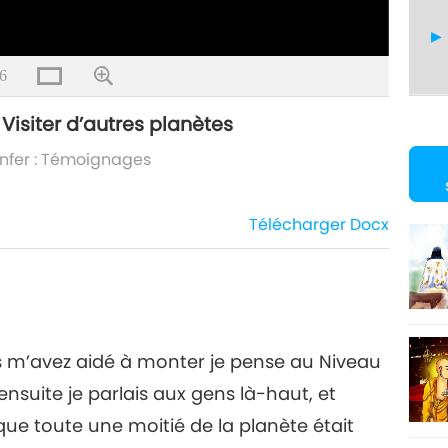
6
Visiter d’autres planètes
11
 Enfer : Témoignages
Télécharger
Docx
12
us m’avez aidé à monter je pense au Niveau
13
ensuite je parlais aux gens là-haut, et
u que toute une moitié de la planète était