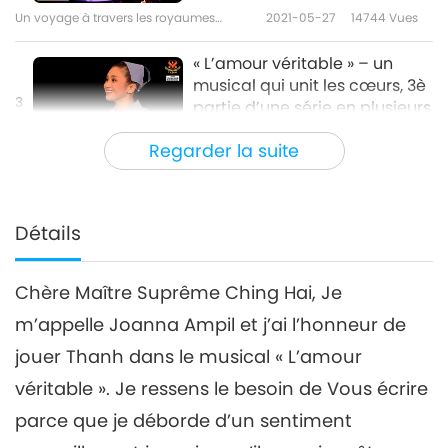
Un voyage à travers les royaumes
2021-05-27
14744
Vues
esthétiques
« L’amour véritable » – un
musical qui unit les cœurs, 3è
3
partie d’une série en plusieurs
21:54
parties
Regarder la suite
Un voyage à travers les royaumes
2021-06-01
7432
Vues
esthétiques
« L’amour véritable » – un
musical qui unit les cœurs, 4e
Détails
4
partie d’une série en plusieurs
21:41
parties
Chère Maître Suprême Ching Hai, Je
Un voyage à travers les royaumes
2021-06-05
7295
Vues
esthétiques
m’appelle Joanna Ampil et j’ai l’honneur de
« L’amour véritable » – un
jouer Thanh dans le musical « L’amour
musical qui unit les cœurs, 5è
5
partie d’une série en plusieurs
véritable ». Je ressens le besoin de Vous écrire
24:03
parties
parce que je déborde d’un sentiment
Un voyage à travers les royaumes
2021-06-08
6856
Vues