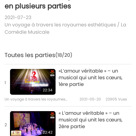
en plusieurs parties
2021-07-23
Un voyage à travers les royaumes esthétiques
/
La
Comédie Musicale
Toutes les parties
(18/20)
«L’amour véritable » – un
musical qui unit les cœurs,
1
1ère partie
22:34
Un voyage à travers les royaumes
2021-05-20
23905
Vues
esthétiques
« L’amour véritable » – un
musical qui unit les cœurs,
2
2ère partie
22:42