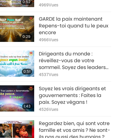
0:52
nation déchirée
4969
Vues
Débarrassez-vous de votre
haine Passez votre temps à
GARDE la paix maintenant
prier Implorez vraiment le
Repens-toi quand tu le peux
pardon de Dieu Soyez en paix
encore
0:29
dans l’au-delà
4966
Vues
Dirigeants du monde :
réveillez-vous de votre
sommeil. Soyez des leaders
0:51
végans pacifiques. Vos âmes
4537
Vues
seront libres pour toujours.
Soyez les vrais dirigeants et
gouvernements : Faites la
paix. Soyez végans !
1:43
4526
Vues
Regardez bien, qui sont votre
famille et vos amis ? Ne sont-
ils pas aussi des humains ?