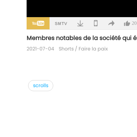
20
Membres notables de la société qui ét
2021-07-04
Shorts
/
Faire la paix
scrolls