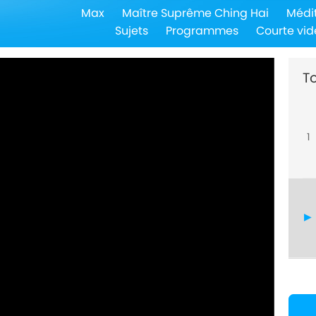
Max
Maître Suprême Ching Hai
Médi
Sujets
Programmes
Courte vid
To
1