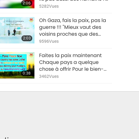
2:06
sous d’autres formes de
5282
Vues
bébés, jeunes, vieux, femmes,
hommes + enfants ?
Oh Gaza, fais la paix, pas la
Maintenant, regardez vos
guerre !!! "Mieux vaut des
ennemis. Ne sont-ils pas
voisins proches que des
2:03
exactement pareils ? Lâchez
parents éloignés".
9596
Vues
vos armes ! Serrez-leur la
main !
Faites la paix maintenant
Chaque pays a quelque
chose à offrir Pour le bien-
0:38
être de notre monde S’il vous
3462
Vues
plaît, détruisez votre folie Pas
notre belle Terre d’amour