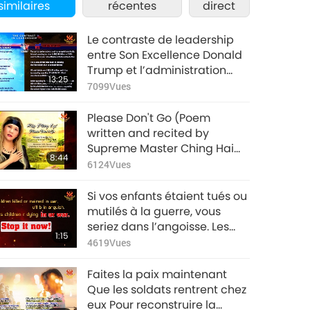
similaires
récentes
direct
Le contraste de leadership
entre Son Excellence Donald
Trump et l’administration
13:25
Biden-Harris
7099
Vues
Please Don't Go (Poem
written and recited by
Supreme Master Ching Hai
8:44
[vegan])
6124
Vues
Si vos enfants étaient tués ou
mutilés à la guerre, vous
seriez dans l’angoisse. Les
1:15
enfants des autres meurent
4619
Vues
dans votre guerre. Arrêtez ça
maintenant ! Vous savez
Faites la paix maintenant
comment ça devrait être
Que les soldats rentrent chez
pour eux.
eux Pour reconstruire la