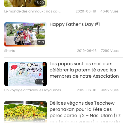
15:20
Le monde des animaux : nos co-
2020-06-19
4646
Vues
habitants
Happy Father’s Day #1
2:21
Shorts
2019-06-16
7290
Vues
Les papas sont les meilleurs :
célébrer la paternité avec les
membres de notre Association
14:18
Un voyage à travers les royaumes
2019-06-16
9692
Vues
esthétiques
Délices végans des Teochew
peranakan pour la Fête des
pères partie 1/2 – Nasi Ulam (riz
26:02
aux herbes nyonya) et curry de