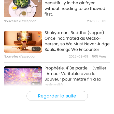
beautifully in the air fryer
La tradition de respecter les
without needing to be thawed
personnes âgées, partie 2/2
first.
Nouvelles d'exception
2026-08-09
13:49
Les traces culturelles de par le monde
2020-03-11
3911
Vues
Shakyamuni Buddha (vegan)
Once Incarnated as Gecko-
Respect - Pass It On, A Message
person, so We Must Never Judge
from the Foundation for a Better
5:29
Souls, Beings We Encounter
Life
Nouvelles d'exception
2026-08-09
505
Vues
0:31
Shorts
2019-04-10
7191
Vues
Prophétie, 413e partie – Éveiller
l’Amour Véritable avec le
Mener sa vie et gouverner la
Sauveur pour mettre fin à la
nation avec le cœur d'un parent
32:19
calamité
– Partie 2/2
Série en plusieurs parties sur les
2026-08-09
551
Vues
34:37
Regarder la suite
anciennes prédictions à propos de notre
planète
Paroles de sagesse
2017-10-20
5143
Vues
Le pouvoir de l’Amour, partie 2/5
Beth Lambert – donner aux