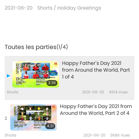
2021-06-20
Shorts
/
Holiday Greetings
Toutes les parties
(1/4)
Happy Father's Day 2021
from Around the World, Part
1 of 4
3:36
Shorts
2021-06-20
4514
Vues
Happy Father's Day 2021 from
Around the World, Part 2 of 4
2
4:21
Shorts
2021-06-20
3686
Vues