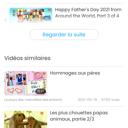
Happy Father's Day 2021 from
Around the World, Part 3 of 4
3
4:05
Regarder la suite
Shorts
2021-06-20
3653
Vues
Happy Father's Day 2021 from
Around the World, Part 4 of 4
Vidéos similaires
4
4:06
Hommages aux pères
Shorts
2021-06-20
3461
Vues
15:17
Le pays des merveilles des enfants
2021-06-19
5700
Vues
Les plus chouettes papas
animaux, partie 2/2