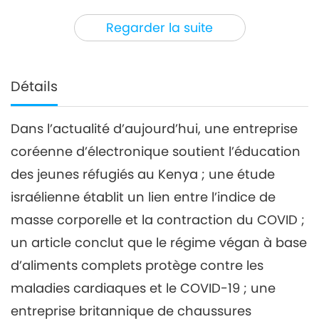
3
31:04
Regarder la suite
Nouvelles d'exception
2021-06-03
3064
Vues
Nouvelles d'exception
Détails
4
30:17
Dans l’actualité d’aujourd’hui, une entreprise
Nouvelles d'exception
2021-06-04
3002
Vues
coréenne d’électronique soutient l’éducation
Nouvelles d'exception
des jeunes réfugiés au Kenya ; une étude
israélienne établit un lien entre l’indice de
5
masse corporelle et la contraction du COVID ;
31:33
Nouvelles d'exception
2021-06-05
3654
Vues
un article conclut que le régime végan à base
d’aliments complets protège contre les
Nouvelles d'exception
maladies cardiaques et le COVID-19 ; une
6
entreprise britannique de chaussures
34:04