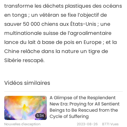
transforme les déchets plastiques des océans
Nouvelles d'exception
2021-06-06
3192
Vues
en tongs ; un vétéran se fixe l’objectif de
Nouvelles d'exception
sauver 50 000 chiens aux États-Unis ; une
7
multinationale suisse de l’agroalimentaire
31:11
lance du lait à base de pois en Europe ; et la
Nouvelles d'exception
2021-06-07
2820
Vues
Chine relâche dans la nature un tigre de
Nouvelles d'exception
Sibérie rescapé.
8
32:06
Vidéos similaires
Nouvelles d'exception
2021-06-08
2938
Vues
A Glimpse of the Resplendent
Nouvelles d'exception
New Era: Praying for All Sentient
Beings to Be Rescued from the
9
5:34
Cycle of Suffering
58:28
Nouvelles d'exception
2023-08-26
8771
Vues
Nouvelles d'exception
2021-06-09
2851
Vues