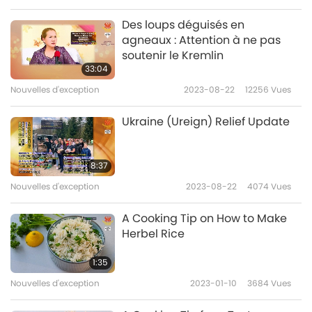
Des loups déguisés en
Nouvelles d'exception
agneaux : Attention à ne pas
soutenir le Kremlin
10
33:04
58:18
Nouvelles d'exception
2023-08-22
12256
Vues
Nouvelles d'exception
2021-06-10
3082
Vues
Ukraine (Ureign) Relief Update
Nouvelles d'exception
11
8:37
58:44
Nouvelles d'exception
2023-08-22
4074
Vues
Nouvelles d'exception
2021-06-11
2878
Vues
A Cooking Tip on How to Make
Nouvelles d'exception
Herbel Rice
12
1:35
33:24
Nouvelles d'exception
2023-01-10
3684
Vues
Nouvelles d'exception
2021-06-12
3211
Vues