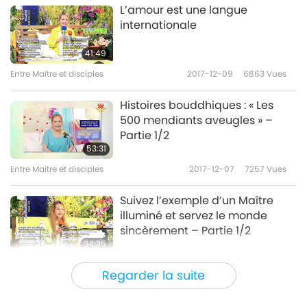
L’amour est une langue
Entre Maître et disciples
2021-05-03
10352
Vues
internationale
L’histoire de Maître
41:49
Confucius et Xiang Tuo,
partie 10/13
Entre Maître et disciples
2017-12-09
6863
Vues
25:42
Histoires bouddhiques : « Les
Entre Maître et disciples
2021-05-04
7159
Vues
500 mendiants aveugles » –
Partie 1/2
L’histoire de Maître Confucius
53:31
et Xiang Tuo, partie 11/13
11
Entre Maître et disciples
2017-12-07
7257
Vues
25:50
Suivez l’exemple d’un Maître
Entre Maître et disciples
2021-05-05
7007
Vues
illuminé et servez le monde
sincèrement – Partie 1/2
L’histoire de Maître Confucius
34:35
et Xiang Tuo, partie 12/13
12
Entre Maître et disciples
2017-12-05
8088
Vues
Regarder la suite
29:15
Histoires bouddhiques : les
Entre Maître et disciples
2021-05-06
6535
Vues