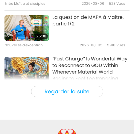
Entre Maître et disciples
2026-08-06
523
Vues
37:15
Entre Maître et disciples
2017-11-26
8043
Vues
La question de MAPA à Maître,
partie 1/2
Quand nous pratiquerons bien,
le monde changera – Partie 1/2
25:38
Nouvelles d'exception
2026-08-05
5910
Vues
47:32
Entre Maître et disciples
2017-11-24
8383
Vues
“Fast Charge” Is Wonderful Way
to Reconnect to GOD Within
Whenever Material World
3:46
Begins to Feel Too Imposing
Nouvelles d'exception
2026-08-05
1047
Vues
Regarder la suite
Chant émouvant d’un oiseau-
personne
42:41
Entre Maître et disciples
2026-08-05
818
Vues