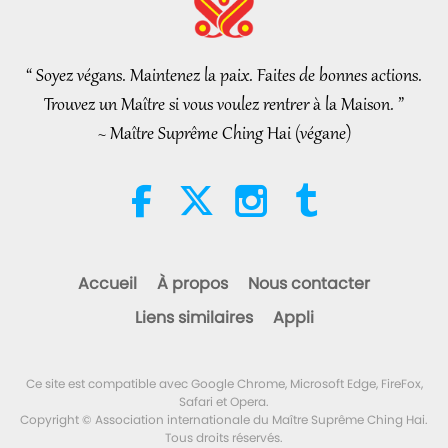
It Is Joy to Hear That GOD’s
Disciple’s Kind Actions and
Loving Demeanor Were
“ Soyez végans. Maintenez la paix. Faites de bonnes actions.
4:31
Appreciated by School
Trouvez un Maître si vous voulez rentrer à la Maison. ”
Community
Nouvelles d'exception
2026-08-04
1077
Vues
~ Maître Suprême Ching Hai (végane)
Nouvelles d'exception
32:52
Nouvelles d'exception
2026-08-04
366
Vues
Accueil
À propos
Nous contacter
Une analyse du plaisir : extraits
Liens similaires
Appli
des œuvres de Pierre Gassendi
(végétarien), partie 2/2
19:31
Ce site est compatible avec Google Chrome, Microsoft Edge, FireFox,
Paroles de sagesse
2026-08-04
319
Vues
Safari et Opera.
Copyright © Association internationale du Maître Suprême Ching Hai.
Tous droits réservés.
La légende du caïmitier partie