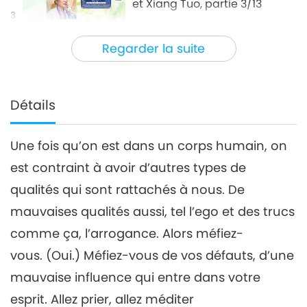
et Xiang Tuo, partie 3/13
3
25:51
Regarder la suite
Entre Maître et disciples
2021-04-27
6252
Vues
L’histoire de Maître Confucius
et Xiang Tuo, partie 4/13
Détails
4
26:33
Une fois qu’on est dans un corps humain, on
Entre Maître et disciples
2021-04-28
5995
Vues
est contraint à avoir d’autres types de
L’histoire de Maître Confucius
qualités qui sont rattachés à nous. De
et Xiang Tuo, partie 5/13
5
mauvaises qualités aussi, tel l’ego et des trucs
25:07
comme ça, l’arrogance. Alors méfiez-
Entre Maître et disciples
2021-04-29
7012
Vues
vous. (Oui.) Méfiez-vous de vos défauts, d’une
L’histoire de Maître Confucius
mauvaise influence qui entre dans votre
et Xiang Tuo, partie 6/13
esprit. Allez prier, allez méditer
6