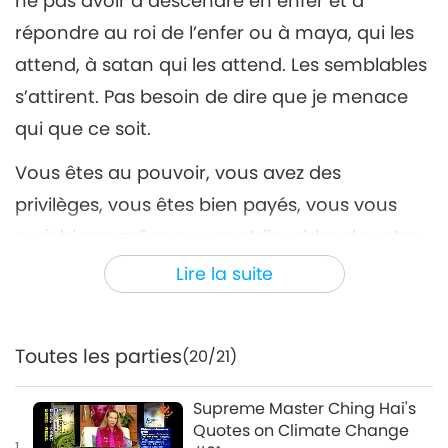
ne pas avoir à descendre en enfer et à
répondre au roi de l’enfer ou à maya, qui les
attend, à satan qui les attend. Les semblables
s’attirent. Pas besoin de dire que je menace
qui que ce soit.
Vous êtes au pouvoir, vous avez des
privilèges, vous êtes bien payés, vous vous
enrichissez grâce aux contribuables de votre
pays, vous devez faire ce que vous devez faire
Lire la suite
pour sauver votre peuple. Et si vous ne le
faites pas, alors vous êtes coupable d’avoir
Toutes les parties
(20/21)
tué des humains, pas seulement des
animaux. Je vous dis la vérité.
Supreme Master Ching Hai's
Quotes on Climate Change
Soyez Végan, Faites la Paix
1