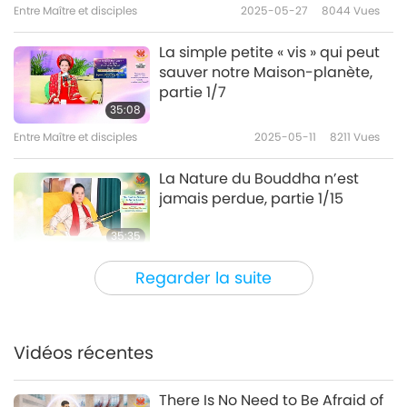
Entre Maître et disciples
2025-05-27
8044
Vues
La simple petite « vis » qui peut
sauver notre Maison-planète,
partie 1/7
35:08
Entre Maître et disciples
2025-05-11
8211
Vues
La Nature du Bouddha n’est
jamais perdue, partie 1/15
35:35
Entre Maître et disciples
2025-05-05
5856
Vues
Regarder la suite
Les humains pourraient encore
se réveiller avec le Soutien et la
Grâce des Trois Plus Puissants
Vidéos récentes
34:44
réunis, partie 1/5
Entre Maître et disciples
2025-04-30
6454
Vues
There Is No Need to Be Afraid of