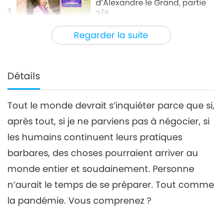
d’Alexandre le Grand, partie
3
3/8
26:44
Regarder la suite
Entre Maître et disciples
2021-04-14
6889
Vues
Les sept questions
d’Alexandre le Grand, partie
Détails
4/8
28:40
Tout le monde devrait s’inquiéter parce que si,
Entre Maître et disciples
2021-04-15
8127
Vues
après tout, si je ne parviens pas à négocier, si
Les sept questions
les humains continuent leurs pratiques
d’Alexandre le Grand, partie
5
5/8
barbares, des choses pourraient arriver au
26:08
monde entier et soudainement. Personne
Entre Maître et disciples
2021-04-16
7243
Vues
n’aurait le temps de se préparer. Tout comme
Les sept questions
la pandémie. Vous comprenez ?
d’Alexandre le Grand, partie
6
6/8