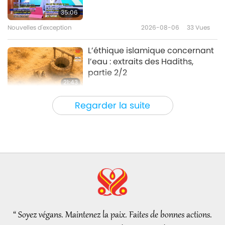
destruction du monde
35:06
Nouvelles d'exception
2026-08-06
33
Vues
32:43
Entre Maître et disciples
2025-04-16
4781
Vues
L’éthique islamique concernant
l’eau : extraits des Hadiths,
partie 2/2
21:43
Paroles de sagesse
2026-08-06
31
Vues
Regarder la suite
Tammy Fry (végane) : Semer les
graines d’un monde plus
bienveillant, partie 1/2
19:47
Élite Végé
2026-08-06
27
Vues
Les pourparlers de paix
intérieurs de Maître, partie 1/2
“ Soyez végans. Maintenez la paix. Faites de bonnes actions.
38:45