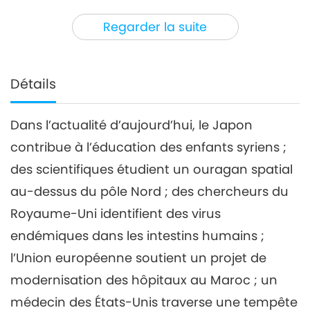
3
32:31
Regarder la suite
Nouvelles d'exception
2021-04-03
3064
Vues
Nouvelles d'exception
Détails
4
29:50
Dans l’actualité d’aujourd’hui, le Japon
Nouvelles d'exception
2021-04-04
2999
Vues
contribue à l’éducation des enfants syriens ;
Nouvelles d'exception
des scientifiques étudient un ouragan spatial
au-dessus du pôle Nord ; des chercheurs du
5
Royaume-Uni identifient des virus
28:30
Nouvelles d'exception
2021-04-05
3032
Vues
endémiques dans les intestins humains ;
l’Union européenne soutient un projet de
Nouvelles d'exception
modernisation des hôpitaux au Maroc ; un
6
médecin des États-Unis traverse une tempête
31:05