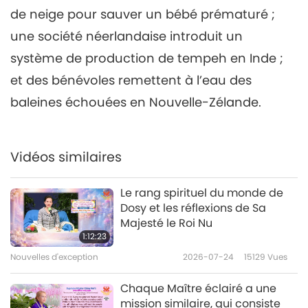
de neige pour sauver un bébé prématuré ;
Nouvelles d'exception
2021-04-06
3050
Vues
une société néerlandaise introduit un
Nouvelles d'exception
système de production de tempeh en Inde ;
7
et des bénévoles remettent à l’eau des
31:25
baleines échouées en Nouvelle-Zélande.
Nouvelles d'exception
2021-04-07
2870
Vues
Nouvelles d'exception
Vidéos similaires
8
28:20
Le rang spirituel du monde de
Dosy et les réflexions de Sa
Nouvelles d'exception
2021-04-08
2793
Vues
Majesté le Roi Nu
1:12:23
Nouvelles d'exception
Nouvelles d'exception
2026-07-24
15129
Vues
9
28:52
Chaque Maître éclairé a une
mission similaire, qui consiste
Nouvelles d'exception
2021-04-09
2850
Vues