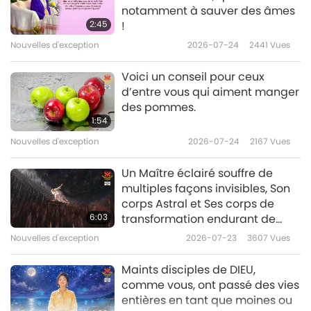
notamment à sauver des âmes
2:45
!
Nouvelles d'exception
Nouvelles d'exception
2026-07-24
2441
Vues
10
32:54
Voici un conseil pour ceux
d’entre vous qui aiment manger
Nouvelles d'exception
2021-04-10
3151
Vues
des pommes.
1:54
Nouvelles d'exception
Nouvelles d'exception
2026-07-24
2167
Vues
11
29:58
Un Maître éclairé souffre de
multiples façons invisibles, Son
Nouvelles d'exception
2021-04-11
3138
Vues
corps Astral et Ses corps de
6:03
transformation endurant de
Nouvelles d'exception
terribles châtiments pour expier
Nouvelles d'exception
2026-07-23
3607
Vues
12
le karma du monde.
35:44
Maints disciples de DIEU,
comme vous, ont passé des vies
Nouvelles d'exception
2021-04-12
3024
Vues
entières en tant que moines ou