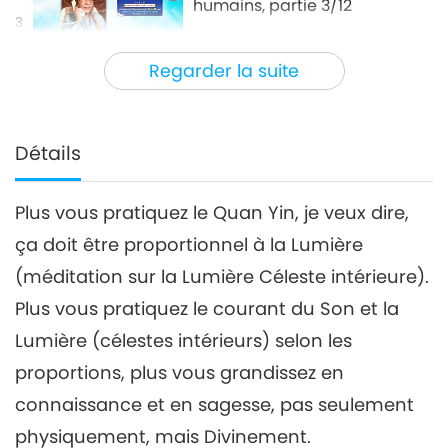
humains, partie 3/12
3
27:19
Regarder la suite
Entre Maître et disciples
2021-04-02
7413
Vues
Le serpent à l’intérieur des
humains, partie 4/12
Détails
4
26:29
Plus vous pratiquez le Quan Yin, je veux dire,
Entre Maître et disciples
2021-04-03
8034
Vues
ça doit être proportionnel à la Lumière
Le serpent à l’intérieur des
(méditation sur la Lumière Céleste intérieure).
humains, partie 5/12
5
Plus vous pratiquez le courant du Son et la
26:52
Lumière (célestes intérieurs) selon les
Entre Maître et disciples
2021-04-04
7272
Vues
proportions, plus vous grandissez en
Le serpent à l’intérieur des
connaissance et en sagesse, pas seulement
humains, partie 6/12
physiquement, mais Divinement.
6