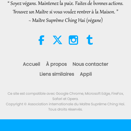
partie 1/2
“ Soyez végans. Maintenez la paix. Faites de bonnes actions.
22:27
Trouvez un Maître si vous voulez rentrer à la Maison. ”
Paroles de sagesse
2026-08-05
259
Vues
~ Maître Suprême Ching Hai (végane)
Au-delà du calcium : les
habitudes quotidiennes qui
façonnent vos os
21:56
Un mode de vie sain
2026-08-05
298
Vues
Accueil
À propos
Nous contacter
La Lune : notre brillante
Liens similaires
Appli
compagne Céleste, partie 2/2
25:09
Ce site est compatible avec Google Chrome, Microsoft Edge, FireFox,
Science et spiritualité
2026-08-05
283
Vues
Safari et Opera.
Copyright © Association internationale du Maître Suprême Ching Hai.
Tous droits réservés.
Chant émouvant d’un oiseau-
personne
42:41