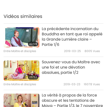
27:46
Entre Maître et disciples
2021-04-05
7026
Vues
Vidéos similaires
Le serpent à l’intérieur des
humains, partie 7/12
La précédente incarnation du
Bouddha en tant que roi appelé
27:16
la Grande Lumière claire –
33:59
Partie 1/6
Entre Maître et disciples
2021-04-06
6958
Vues
Entre Maître et disciples
2019-03-25
8005
Vues
Le serpent à l’intérieur des
humains, partie 8/12
Souvenez-vous du Maître avec
8
une foi et une dévotion
32:54
absolues, partie 1/2
26:52
Entre Maître et disciples
2021-04-07
7774
Vues
Entre Maître et disciples
2019-03-23
16078
Vues
Le serpent à l’intérieur des
humains, partie 9/12
La vérité à propos de la force
9
obscure et les tentations de
30:17
Maya – Partie 1/3, le 7 novembre