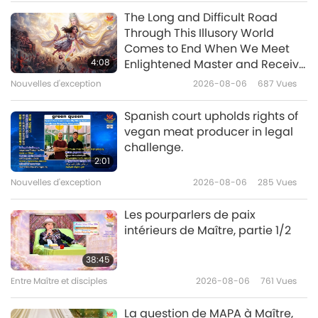
Entre Maître et disciples
2019-01-11
26045
Vues
The Long and Difficult Road
Through This Illusory World
Un beau rassemblement
Comes to End When We Meet
empreint d’amour et de
4:08
Enlightened Master and Receive
sincérité – Partie 1/5
Initiation
Nouvelles d'exception
2026-08-06
687
Vues
28:38
Entre Maître et disciples
2019-01-06
6600
Vues
Spanish court upholds rights of
vegan meat producer in legal
Le poème de Rumi : "Comme le
challenge.
verger est avec la pluie" – Partie
2:01
1/3, le 22 août 2008, en France.
Nouvelles d'exception
2026-08-06
285
Vues
37:41
Entre Maître et disciples
2019-01-03
8350
Vues
Les pourparlers de paix
intérieurs de Maître, partie 1/2
Vivre selon les vrais standards
des humains, partie 1/7
38:45
Entre Maître et disciples
2026-08-06
761
Vues
27:22
Entre Maître et disciples
2018-12-26
9307
Vues
La question de MAPA à Maître,