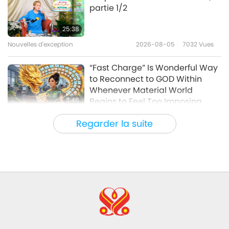
partie 1/2
Huangpo et Linji – Partie 1/4
25:38
Nouvelles d'exception
2026-08-05
7032
Vues
27:37
Entre Maître et disciples
2018-12-21
7673
Vues
“Fast Charge” Is Wonderful Way
to Reconnect to GOD Within
Whenever Material World
3:46
Begins to Feel Too Imposing
Nouvelles d'exception
2026-08-05
1185
Vues
Regarder la suite
Nouvelles d'exception
38:07
Nouvelles d'exception
2026-08-05
260
Vues
L’éthique islamique concernant
l’eau : extraits des Hadiths,