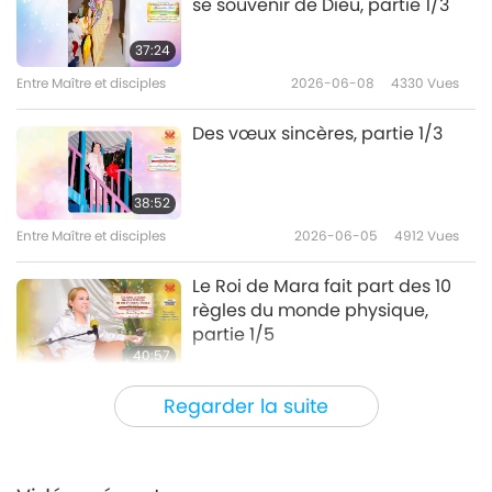
se souvenir de Dieu, partie 1/3
Entre Maître et disciples
2021-03-27
7030
Vues
37:24
Entre Maître et disciples
2026-06-08
4330
Vues
Des vœux sincères, partie 1/3
38:52
Entre Maître et disciples
2026-06-05
4912
Vues
Le Roi de Mara fait part des 10
règles du monde physique,
partie 1/5
40:57
Entre Maître et disciples
2026-05-31
6027
Vues
Regarder la suite
Riez jusqu’au Paradis, partie 1/8