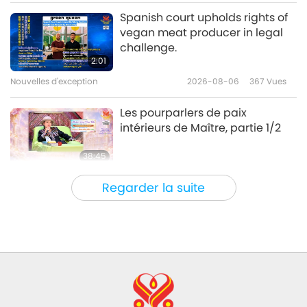
Entre Maître et disciples
2026-05-09
5121
Vues
Spanish court upholds rights of
vegan meat producer in legal
L’histoire de la fête de Ching
challenge.
Ming, partie 1/4
2:01
Nouvelles d'exception
2026-08-06
367
Vues
37:24
Entre Maître et disciples
2026-05-05
4882
Vues
Les pourparlers de paix
intérieurs de Maître, partie 1/2
38:45
Entre Maître et disciples
2026-08-06
967
Vues
Regarder la suite
La question de MAPA à Maître,
partie 1/2
25:38
Nouvelles d'exception
2026-08-05
7683
Vues
“Fast Charge” Is Wonderful Way