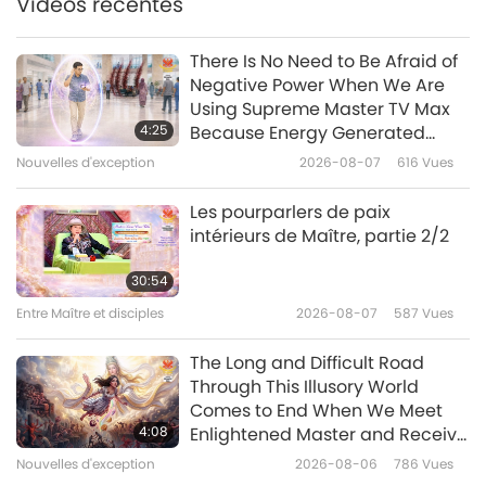
Vidéos récentes
37:55
Entre Maître et disciples
2026-05-23
4590
Vues
There Is No Need to Be Afraid of
Negative Power When We Are
Les 112 méthodes de
Using Supreme Master TV Max
concentration de Shiva II, partie
4:25
Because Energy Generated
1/4
from It Is Far More Powerful than
Nouvelles d'exception
2026-08-07
616
Vues
36:56
Any Negative Entity
Entre Maître et disciples
2026-05-19
5208
Vues
Les pourparlers de paix
intérieurs de Maître, partie 2/2
Les 112 méthodes de
concentration de Shiva I, partie
30:54
1/7
Entre Maître et disciples
2026-08-07
587
Vues
37:31
Entre Maître et disciples
2026-05-12
5644
Vues
The Long and Difficult Road
Through This Illusory World
Nous devons vouloir la libération
Comes to End When We Meet
pour être libérés, partie 1/3
4:08
Enlightened Master and Receive
Initiation
Nouvelles d'exception
2026-08-06
786
Vues
38:43