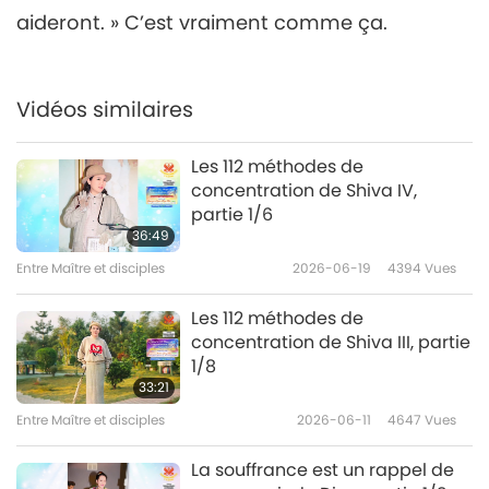
26:25
aideront. » C’est vraiment comme ça.
Entre Maître et disciples
2021-03-24
6648
Vues
L’exil d’Adam et Ève du Jardin
Vidéos similaires
d’Éden, partie 7/9
7
Les 112 méthodes de
28:00
concentration de Shiva IV,
Entre Maître et disciples
2021-03-25
6860
Vues
partie 1/6
36:49
L’exil d’Adam et Ève du Jardin
Entre Maître et disciples
2026-06-19
4394
Vues
d’Éden, partie 8/9
8
Les 112 méthodes de
26:22
concentration de Shiva III, partie
Entre Maître et disciples
2021-03-26
6963
Vues
1/8
33:21
L’exil d’Adam et Ève du Jardin
Entre Maître et disciples
2026-06-11
4647
Vues
d’Éden, partie 9/9
9
La souffrance est un rappel de
26:34