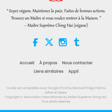
to Reconnect to GOD Within
Whenever Material World
“ Soyez végans. Maintenez la paix. Faites de bonnes actions.
3:46
Begins to Feel Too Imposing
Trouvez un Maître si vous voulez rentrer à la Maison. ”
Nouvelles d'exception
2026-08-05
1378
Vues
~ Maître Suprême Ching Hai (végane)
Nouvelles d'exception
38:07
Nouvelles d'exception
2026-08-05
327
Vues
Accueil
À propos
Nous contacter
L’éthique islamique concernant
Liens similaires
Appli
l’eau : extraits des Hadiths,
partie 1/2
22:27
Ce site est compatible avec Google Chrome, Microsoft Edge, FireFox,
Paroles de sagesse
2026-08-05
294
Vues
Safari et Opera.
Copyright © Association internationale du Maître Suprême Ching Hai.
Tous droits réservés.
Au-delà du calcium : les
habitudes quotidiennes qui