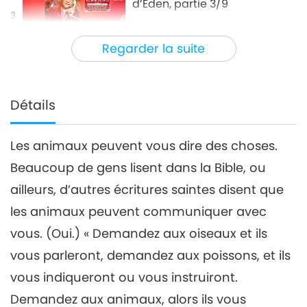
d’Éden, partie 3/9
3
26:12
Regarder la suite
Entre Maître et disciples
2021-03-21
7046
Vues
L’exil d’Adam et Ève du Jardin
d’Éden, partie 4/9
Détails
4
30:14
Les animaux peuvent vous dire des choses.
Entre Maître et disciples
2021-03-22
7190
Vues
Beaucoup de gens lisent dans la Bible, ou
L’exil d’Adam et Ève du
ailleurs, d’autres écritures saintes disent que
Jardin d’Éden, partie 5/9
les animaux peuvent communiquer avec
27:44
vous. (Oui.) « Demandez aux oiseaux et ils
Entre Maître et disciples
2021-03-23
7038
Vues
vous parleront, demandez aux poissons, et ils
L’exil d’Adam et Ève du Jardin
vous indiqueront ou vous instruiront.
d’Éden, partie 6/9
Demandez aux animaux, alors ils vous
6