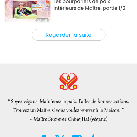
Les pourparlers de paix
intérieurs de Maître, partie 1/2
38:45
Entre Maître et disciples
2026-08-06
838
Vues
Regarder la suite
La question de MAPA à Maître,
partie 1/2
25:38
Nouvelles d'exception
2026-08-05
7312
Vues
“Fast Charge” Is Wonderful Way
to Reconnect to GOD Within
Whenever Material World
“ Soyez végans. Maintenez la paix. Faites de bonnes actions.
3:46
Begins to Feel Too Imposing
Trouvez un Maître si vous voulez rentrer à la Maison. ”
Nouvelles d'exception
2026-08-05
1269
Vues
~ Maître Suprême Ching Hai (végane)
Nouvelles d'exception