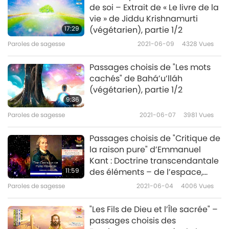
de soi – Extrait de « Le livre de la
vie » de Jiddu Krishnamurti
17:29
(végétarien), partie 1/2
Paroles de sagesse
2021-06-09
4328
Vues
Passages choisis de "Les mots
cachés" de Bahá’u’lláh
(végétarien), partie 1/2
9:36
Paroles de sagesse
2021-06-07
3981
Vues
Passages choisis de "Critique de
la raison pure" d’Emmanuel
Kant : Doctrine transcendantale
11:59
des éléments – de l’espace,
partie 1/2
Paroles de sagesse
2021-06-04
4006
Vues
"Les Fils de Dieu et l’Île sacrée" –
passages choisis des