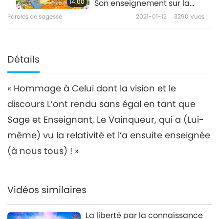
14:00
Son enseignement sur la
relativité par Tsongkhapa
Paroles de sagesse
2021-01-12
3290
Vues
(végétarien), partie 2/2
Détails
« Hommage à Celui dont la vision et le
discours L’ont rendu sans égal en tant que
Sage et Enseignant, Le Vainqueur, qui a (Lui-
même) vu la relativité et l’a ensuite enseignée
(à nous tous) ! »
Vidéos similaires
La liberté par la connaissance