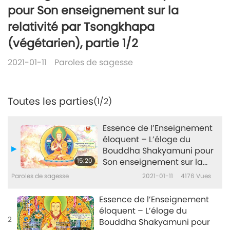
pour Son enseignement sur la
relativité par Tsongkhapa
(végétarien), partie 1/2
2021-01-11
Paroles de sagesse
Toutes les parties
(1/2)
Essence de l’Enseignement
éloquent – L’éloge du
Bouddha Shakyamuni pour
15:20
Son enseignement sur la
relativité par Tsongkhapa
Paroles de sagesse
2021-01-11
4176
Vues
(végétarien), partie 1/2
Essence de l’Enseignement
éloquent – L’éloge du
2
Bouddha Shakyamuni pour