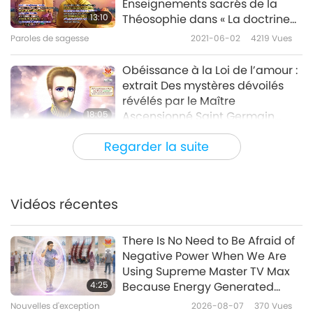
Enseignements sacrés de la
13:10
Théosophie dans « La doctrine
secrète », partie 1/2
Paroles de sagesse
2021-06-02
4219
Vues
Obéissance à la Loi de l’amour :
extrait Des mystères dévoilés
révélés par le Maître
18:05
Ascensionné Saint Germain
(végétarien), partie 1/2
Paroles de sagesse
2021-05-31
5601
Vues
Regarder la suite
Dieu et Sa gloire : Passages de
"L’Évangile de Sri Ramakrishna -
Chapitre 2, En compagnie des
Vidéos récentes
9:40
dévots", partie 1/2
Paroles de sagesse
2021-05-28
5204
Vues
There Is No Need to Be Afraid of
Negative Power When We Are
Passages choisis de "Le chemin
Using Supreme Master TV Max
de la vie" de Léon Tolstoï
4:25
Because Energy Generated
(végétarien) : Volume 2 –
from It Is Far More Powerful than
Nouvelles d'exception
2026-08-07
370
Vues
13:15
L’effort, partie 1/2